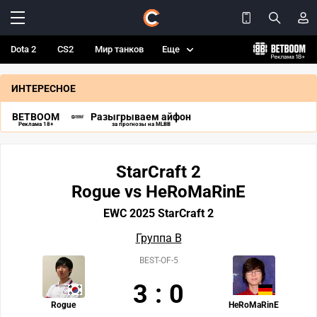
Dota 2
CS2
Мир танков
Еще
ИНТЕРЕСНОЕ
BETBOOM
Разыгрываем айфон
Реклама 18+
за прогнозы на MLBB
StarCraft 2
Rogue vs HeRoMaRinE
EWC 2025 StarCraft 2
Группа В
BEST-OF-5
3
:
0
Rogue
HeRoMaRinE