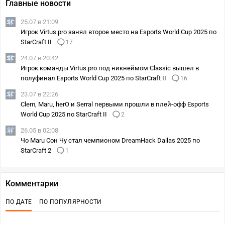
Главные новости
25.07 в 21:09
Игрок Virtus.pro занял второе место на Esports World Cup 2025 по
StarCraft II
17
24.07 в 20:42
Игрок команды Virtus.pro под никнеймом Classic вышел в
полуфинал Esports World Cup 2025 по StarCraft II
16
23.07 в 22:26
Clem, Maru, herO и Serral первыми прошли в плей-офф Esports
World Cup 2025 по StarCraft II
2
26.05 в 02:08
Чо Maru Сон Чу стал чемпионом DreamHack Dallas 2025 по
StarCraft 2
1
Комментарии
ПО ДАТЕ
ПО ПОПУЛЯРНОСТИ