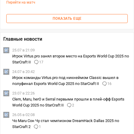
Перейти на матч
ПОКАЗАТЬ ЕЩЕ
Главные новости
25.07 в 21:09
Игрок Virtus.pro занял второе место на Esports World Cup 2025 по
StarCraft II
17
24.07 в 20:42
Игрок команды Virtus.pro под никнеймом Classic вышел в
полуфинал Esports World Cup 2025 по StarCraft II
16
23.07 в 22:26
Clem, Maru, herO и Serral первыми прошли в плей-офф Esports
World Cup 2025 по StarCraft II
2
26.05 в 02:08
Чо Maru Сон Чу стал чемпионом DreamHack Dallas 2025 по
StarCraft 2
1