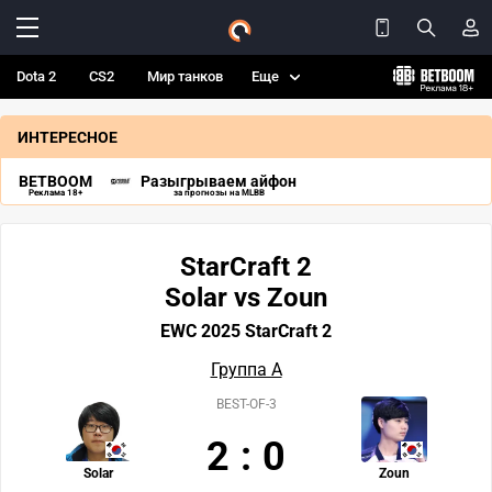
Dota 2
CS2
Мир танков
Еще
ИНТЕРЕСНОЕ
BETBOOM
Разыгрываем айфон
Реклама 18+
за прогнозы на MLBB
StarCraft 2
Solar vs Zoun
EWC 2025 StarCraft 2
Группа А
BEST-OF-3
2
:
0
Solar
Zoun