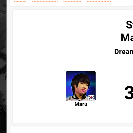
S
Ma
Drea
Maru