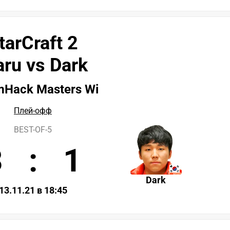
tarCraft 2
ru vs Dark
mHack Masters Wi
Плей-офф
BEST-OF-5
3
:
1
Dark
13.11.21 в 18:45