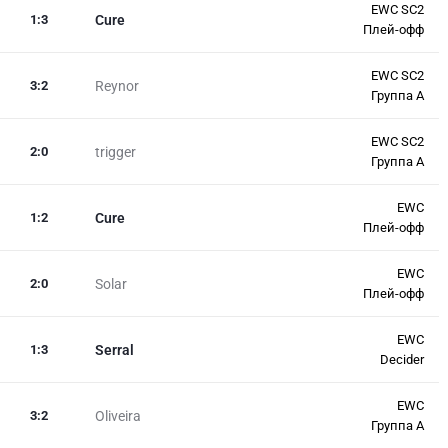
EWC SC2
1
:
3
Cure
Плей-офф
EWC SC2
3
:
2
Reynor
Группа А
EWC SC2
2
:
0
trigger
Группа А
EWC
1
:
2
Cure
Плей-офф
EWC
2
:
0
Solar
Плей-офф
EWC
1
:
3
Serral
Decider
EWC
3
:
2
Oliveira
Группа А