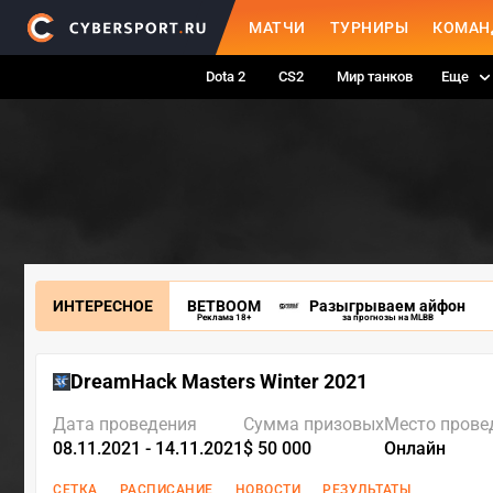
МАТЧИ
ТУРНИРЫ
КОМАН
Dota 2
CS2
Мир танков
Еще
ИНТЕРЕСНОЕ
BETBOOM
Разыгрываем айфон
Реклама 18+
за прогнозы на MLBB
DreamHack Masters Winter 2021
Дата проведения
Сумма призовых
Место прове
08.11.2021 - 14.11.2021
$ 50 000
Онлайн
СЕТКА
РАСПИСАНИЕ
НОВОСТИ
РЕЗУЛЬТАТЫ