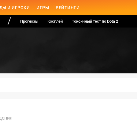
ДЫ И ИГРОКИ
ИГРЫ
РЕЙТИНГИ
Прогнозы
Косплей
Токсичный тест по Dota 2
дения