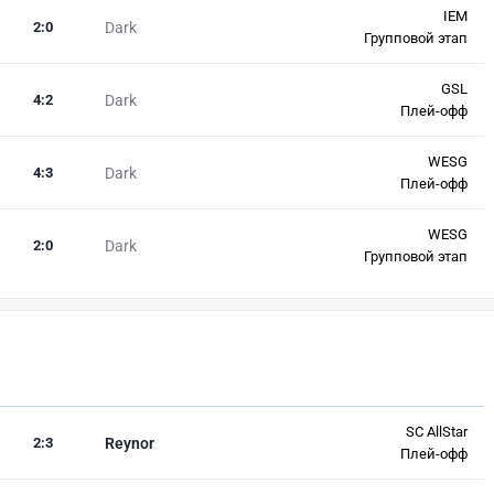
IEM
2
:
0
Dark
Групповой этап
GSL
4
:
2
Dark
Плей-офф
WESG
4
:
3
Dark
Плей-офф
WESG
2
:
0
Dark
Групповой этап
SC AllStar
2
:
3
Reynor
Плей-офф