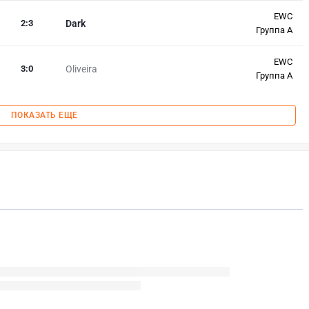
EWC
2
:
3
Dark
Группа А
EWC
3
:
0
Oliveira
Группа А
ПОКАЗАТЬ ЕЩЕ