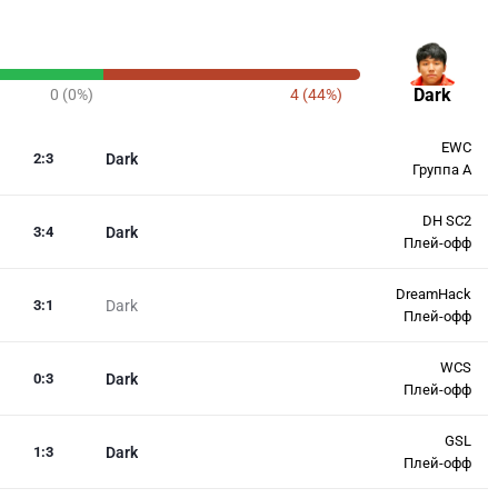
Dark
0 (0%)
4 (44%)
EWC
2
:
3
Dark
Группа А
DH SC2
3
:
4
Dark
Плей-офф
DreamHack
3
:
1
Dark
Плей-офф
WCS
0
:
3
Dark
Плей-офф
GSL
1
:
3
Dark
Плей-офф