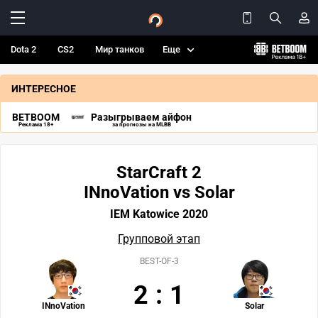
Dota 2
CS2
Мир танков
Еще
ИНТЕРЕСНОЕ
BETBOOM
Разыгрываем айфон
Реклама 18+
за прогнозы на MLBB
StarCraft 2
INnoVation vs Solar
IEM Katowice 2020
Групповой этап
BEST-OF-3
2
:
1
INnoVation
Solar