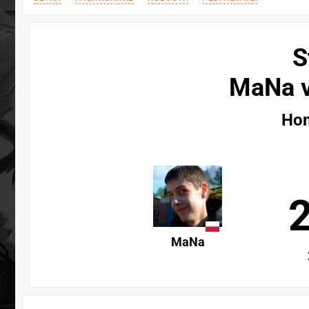
S
MaNa 
Hom
MaNa