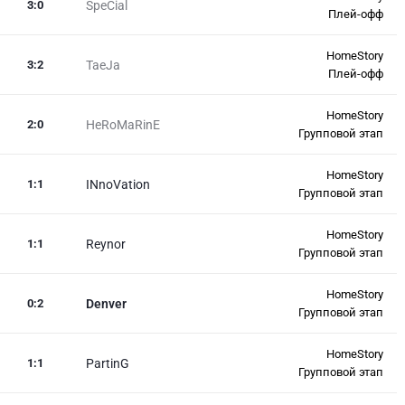
3
:
0
SpeCial
Плей-офф
HomeStory
3
:
2
TaeJa
Плей-офф
HomeStory
2
:
0
HeRoMaRinE
Групповой этап
HomeStory
1
:
1
INnoVation
Групповой этап
HomeStory
1
:
1
Reynor
Групповой этап
HomeStory
0
:
2
Denver
Групповой этап
HomeStory
1
:
1
PartinG
Групповой этап