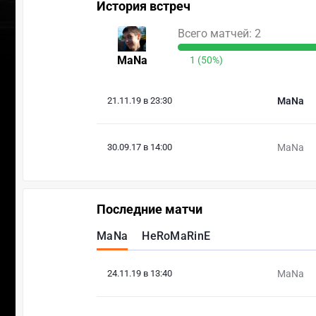
История встреч
Всего матчей: 2
MaNa
1 (50%)
21.11.19 в 23:30
MaNa
30.09.17 в 14:00
MaNa
Последние матчи
MaNa
HeRoMaRinE
24.11.19 в 13:40
MaNa