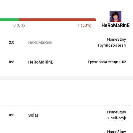
HeRoMaRinE
0 (0%)
1 (50%)
HomeStory
2
:
0
HeRoMaRinE
Групповой этап
0
:
3
HeRoMaRinE
Групповая стадия #2
HomeStory
0
:
3
Solar
Плей-офф
HomeStory