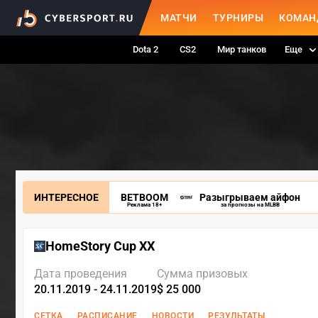
МАТЧИ
ТУРНИРЫ
КОМАН
Dota 2
CS2
Мир танков
Еще
ИНТЕРЕСНОЕ
BETBOOM
Разыгрываем айфон
Реклама 18+
за прогнозы на MLBB
HomeStory Cup XX
Дата проведения
Сумма призовых
20.11.2019 - 24.11.2019
$ 25 000
СЕТКА
РАСПИСАНИЕ
НОВОСТИ
РЕЗУЛЬТАТЫ