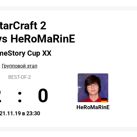
tarCraft 2
vs HeRoMaRinE
eStory Cup XX
Групповой этап
BEST-OF-2
2
:
0
HeRoMaRinE
21.11.19 в 23:30