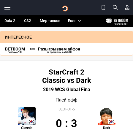
Dota 2
CS2
Мир танков
Еще
ИНТЕРЕСНОЕ
BETBOOM
Разыгрываем айфон
Реклама 18+
за прогнозы на MLBB
StarCraft 2
Classic vs Dark
2019 WCS Global Fina
Плей-офф
BEST-OF-5
0
:
3
Classic
Dark