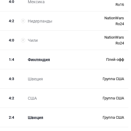
4
:
0
Мексика
Ro16
NationWars
4
:
2
Нидерланды
Ro24
NationWars
4
:
0
Чили
Ro24
1
:
4
Финляндия
Плей-офф
4
:
3
Швеция
Группа США
4
:
2
США
Группа США
2
:
4
Швеция
Группа США