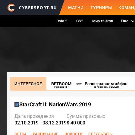
МАТЧИ
ТУРНИРЫ
КОМАН
Dota 2
CS2
Мир танков
Еще
ИНТЕРЕСНОЕ
BETBOOM
Разыгрываем айфон
Реклама 18+
за прогнозы на MLBB
StarCraft II: NationWars 2019
Дата проведения
Сумма призовых
02.10.2019 - 08.12.2019
$ 40 000
СЕТКА
РАСПИСАНИЕ
НОВОСТИ
РЕЗУЛЬТАТЫ