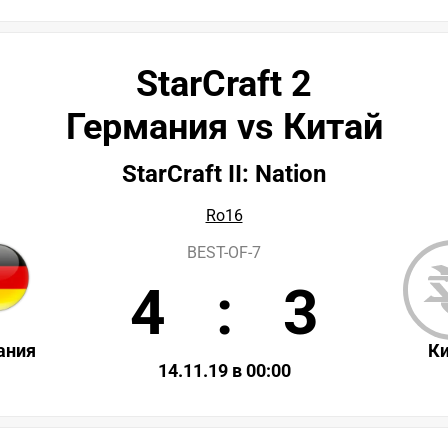
StarCraft 2
Германия vs Китай
StarCraft II: Nation
Ro16
BEST-OF-7
4
:
3
ания
К
14.11.19 в 00:00