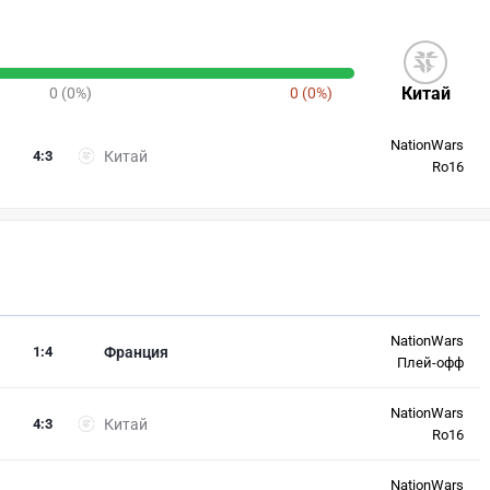
Китай
0 (0%)
0 (0%)
NationWars
4
:
3
Китай
Ro16
NationWars
1
:
4
Франция
Плей-офф
NationWars
4
:
3
Китай
Ro16
NationWars