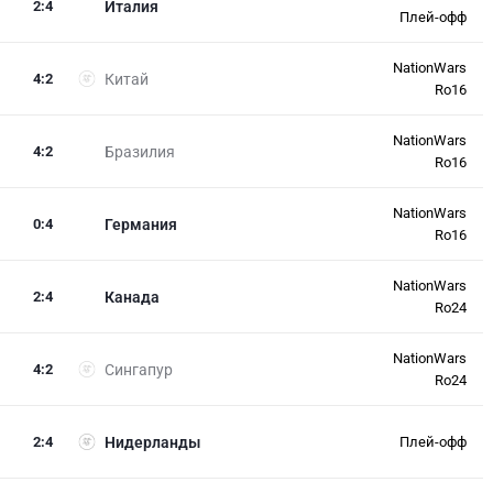
2
:
4
Италия
Плей-офф
NationWars
4
:
2
Китай
Ro16
NationWars
4
:
2
Бразилия
Ro16
NationWars
0
:
4
Германия
Ro16
NationWars
2
:
4
Канада
Ro24
NationWars
4
:
2
Сингапур
Ro24
2
:
4
Нидерланды
Плей-офф