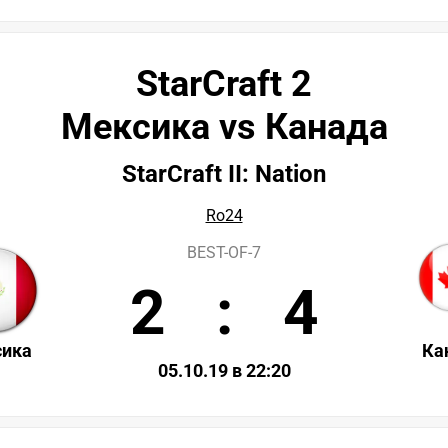
StarCraft 2
Мексика vs Канада
StarCraft II: Nation
Ro24
BEST-OF-7
2
:
4
сика
Ка
05.10.19 в 22:20