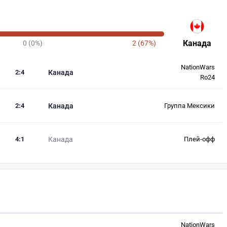
Канада
0 (0%)
2 (67%)
NationWars
2
:
4
Канада
Ro24
2
:
4
Канада
Группа Мексики
4
:
1
Канада
Плей-офф
NationWars