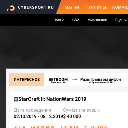
МАТЧИ
ТУРНИРЫ
КОМАН
Dota 2
CS2
Мир танков
Еще
ИНТЕРЕСНОЕ
BETBOOM
Разыгрываем айфон
Реклама 18+
за прогнозы на MLBB
StarCraft II: NationWars 2019
Дата проведения
Сумма призовых
02.10.2019 - 08.12.2019
$ 40 000
СЕТКА
РАСПИСАНИЕ
НОВОСТИ
РЕЗУЛЬТАТЫ