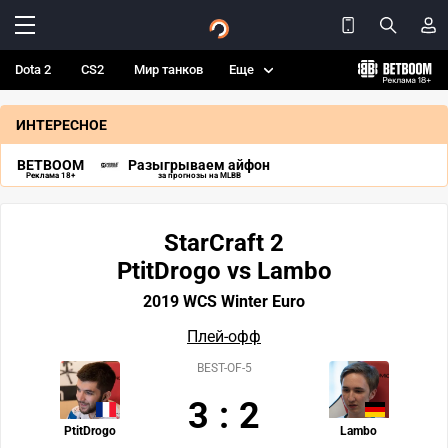
Dota 2
CS2
Мир танков
Еще
ИНТЕРЕСНОЕ
BETBOOM
Разыгрываем айфон
Реклама 18+
за прогнозы на MLBB
StarCraft 2
PtitDrogo vs Lambo
2019 WCS Winter Euro
Плей-офф
BEST-OF-5
3
:
2
PtitDrogo
Lambo