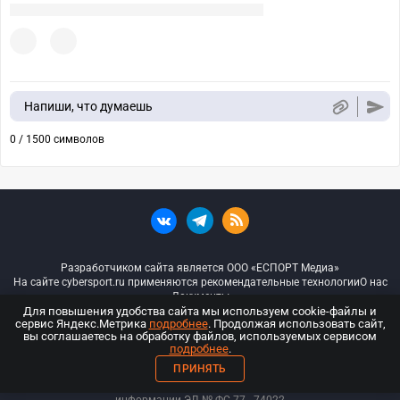
Напиши, что думаешь
0 / 1500 символов
Разработчиком сайта является ООО «ЕСПОРТ Медиа»
На сайте cybersport.ru применяются рекомендательные технологии
О нас
Документы
Для повышения удобства сайта мы используем cookie-файлы и
сервис Яндекс.Метрика
подробнее
. Продолжая использовать сайт,
© ООО «Киберспорт.ру» — Все права защищены
вы соглашаетесь на обработку файлов, используемых сервисом
подробнее
.
18+
ПРИНЯТЬ
ООО «Киберспорт.ру». Свидетельство о регистрации средств массовой