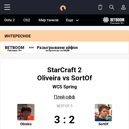
Dota 2
CS2
Мир танков
Еще
ИНТЕРЕСНОЕ
BETBOOM
Разыгрываем айфон
Реклама 18+
за прогнозы на MLBB
StarCraft 2
Oliveira vs SortOf
WCS Spring
Плей-офф
BEST-OF-5
3
:
2
Oliveira
SortOf