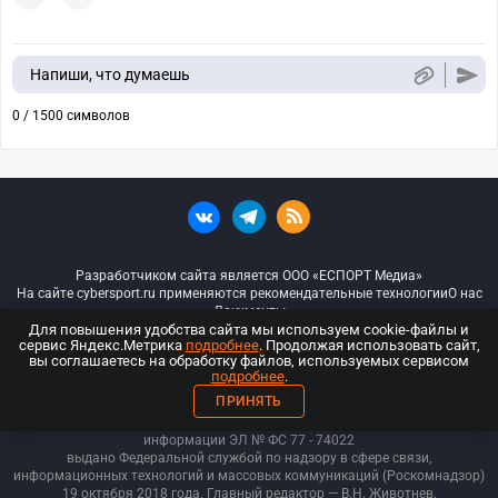
Напиши, что думаешь
0 / 1500 символов
Разработчиком сайта является ООО «ЕСПОРТ Медиа»
На сайте cybersport.ru применяются рекомендательные технологии
О нас
Документы
Для повышения удобства сайта мы используем cookie-файлы и
сервис Яндекс.Метрика
подробнее
. Продолжая использовать сайт,
© ООО «Киберспорт.ру» — Все права защищены
вы соглашаетесь на обработку файлов, используемых сервисом
подробнее
.
18+
ПРИНЯТЬ
ООО «Киберспорт.ру». Свидетельство о регистрации средств массовой
информации ЭЛ № ФС 77 - 74
022
выдано Федеральной службой по надзору в сфере связи,
информационных технологий и массовых коммуникаций (Роскомнадзор)
19 октября 2018 года. Главный редактор — В.Н. Животнев.