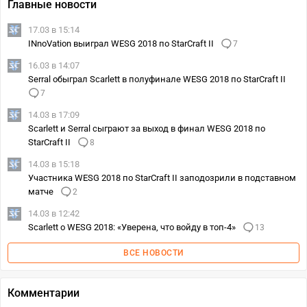
Главные новости
17.03 в 15:14
INnoVation выиграл WESG 2018 по StarCraft II
7
16.03 в 14:07
Serral обыграл Scarlett в полуфинале WESG 2018 по StarCraft II
7
14.03 в 17:09
Scarlett и Serral сыграют за выход в финал WESG 2018 по
StarCraft II
8
14.03 в 15:18
Участника WESG 2018 по StarCraft II заподозрили в подставном
матче
2
14.03 в 12:42
Scarlett о WESG 2018: «Уверена, что войду в топ-4»
13
ВСЕ НОВОСТИ
Комментарии