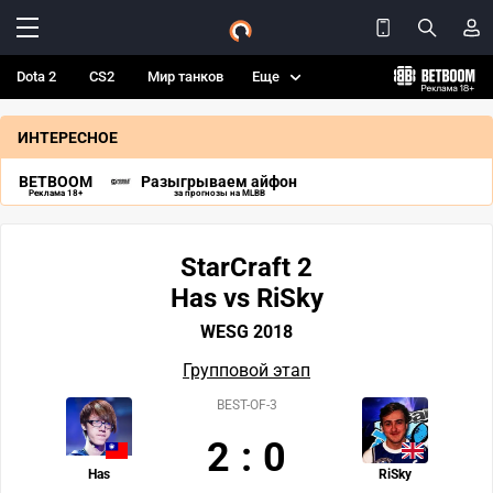
Dota 2
CS2
Мир танков
Еще
ИНТЕРЕСНОЕ
BETBOOM
Разыгрываем айфон
Реклама 18+
за прогнозы на MLBB
StarCraft 2
Has vs RiSky
WESG 2018
Групповой этап
BEST-OF-3
2
:
0
Has
RiSky