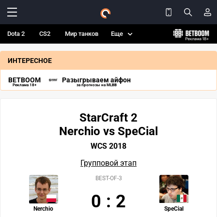
Dota 2
CS2
Мир танков
Еще
ИНТЕРЕСНОЕ
BETBOOM
Разыгрываем айфон
Реклама 18+
за прогнозы на MLBB
StarCraft 2
Nerchio vs SpeCial
WCS 2018
Групповой этап
BEST-OF-3
0
:
2
Nerchio
SpeCial