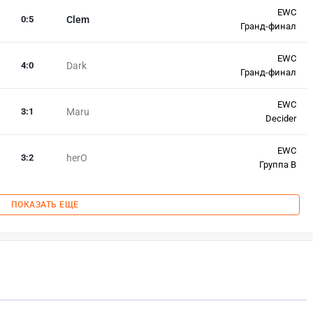
EWC
0
:
5
Clem
Гранд-финал
EWC
4
:
0
Dark
Гранд-финал
EWC
3
:
1
Maru
Decider
EWC
3
:
2
herO
Группа B
ПОКАЗАТЬ ЕЩЕ