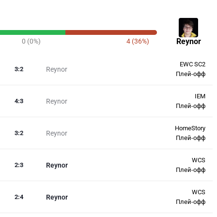
Reynor
0 (0%)
4 (36%)
EWC SC2
3
:
2
Reynor
Плей-офф
IEM
4
:
3
Reynor
Плей-офф
HomeStory
3
:
2
Reynor
Плей-офф
WCS
2
:
3
Reynor
Плей-офф
WCS
2
:
4
Reynor
Плей-офф