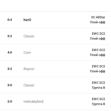
SC AllStar
0
:
3
herO
Плей-офф
EWC SC2
5
:
2
Classic
Плей-офф
EWC SC2
4
:
0
Cure
Плей-офф
EWC SC2
3
:
2
Reynor
Плей-офф
EWC SC2
3
:
0
Classic
Группа В
EWC SC2
2
:
0
HeRoMaRinE
Группа В