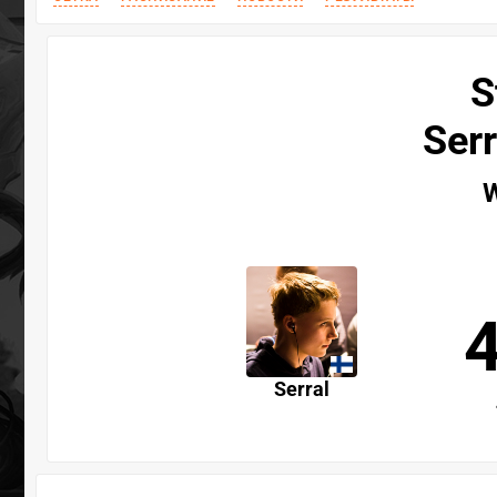
S
Serr
W
Serral