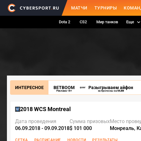
МАТЧИ
ТУРНИРЫ
КОМАН
Dota 2
CS2
Мир танков
Еще
ИНТЕРЕСНОЕ
BETBOOM
Разыгрываем айфон
Реклама 18+
за прогнозы на MLBB
2018 WCS Montreal
Дата проведения
Сумма призовых
Место прове
06.09.2018 - 09.09.2018
$ 101 000
Монреаль, К
СЕТКА
РАСПИСАНИЕ
НОВОСТИ
РЕЗУЛЬТАТЫ