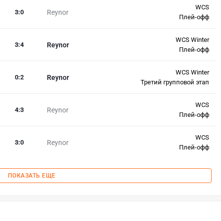
WCS
3
:
0
Reynor
Плей-офф
WCS Winter
3
:
4
Reynor
Плей-офф
WCS Winter
0
:
2
Reynor
Третий групповой этап
WCS
4
:
3
Reynor
Плей-офф
WCS
3
:
0
Reynor
Плей-офф
ПОКАЗАТЬ ЕЩЕ