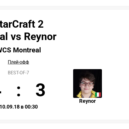
tarCraft 2
al vs Reynor
CS Montreal
Плей-офф
BEST-OF-7
4
:
3
Reynor
10.09.18 в 00:30