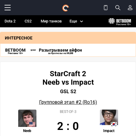
Dota 2
CS2
Мир танков
Еще
ИНТЕРЕСНОЕ
BETBOOM
Разыгрываем айфон
Реклама 18+
за прогнозы на MLBB
StarCraft 2
Neeb vs Impact
GSL S2
Групповой этап #2 (Ro16)
BEST-OF-3
2
:
0
Neeb
Impact