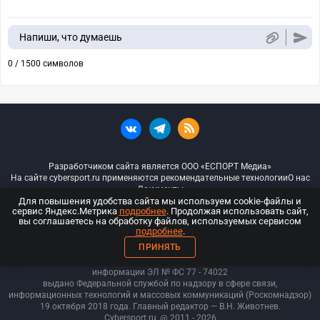
Напиши, что думаешь
0 / 1500 символов
Разработчиком сайта является ООО «ЕСПОРТ Медиа»
На сайте cybersport.ru применяются рекомендательные технологии
О нас
Документы
Для повышения удобства сайта мы используем cookie-файлы и
сервис Яндекс.Метрика
подробнее
. Продолжая использовать сайт,
© ООО «Киберспорт.ру» — Все права защищены
вы соглашаетесь на обработку файлов, используемых сервисом
подробнее
.
18+
ПРИНЯТЬ
ООО «Киберспорт.ру». Свидетельство о регистрации средств массовой
информации ЭЛ № ФС 77 - 74
022
выдано Федеральной службой по надзору в сфере связи,
информационных технологий и массовых коммуникаций (Роскомнадзор)
19 октября 2018 года. Главный редактор — В.Н. Животнев.
Cybersport.ru
@ 2011 - 2026