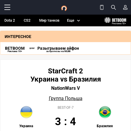
Dota 2
CS2
Мир танков
Еще
ИНТЕРЕСНОЕ
BETBOOM
Разыгрываем айфон
Реклама 18+
за прогнозы на MLBB
StarCraft 2
Украина vs Бразилия
NationWars V
Группа Польша
BEST-OF-7
3
:
4
Украина
Бразилия