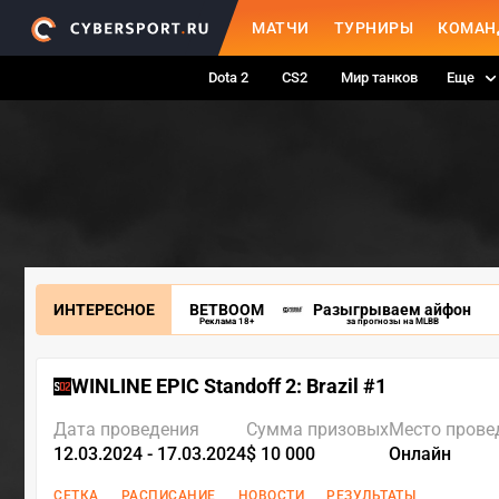
МАТЧИ
ТУРНИРЫ
КОМАН
Dota 2
CS2
Мир танков
Еще
ИНТЕРЕСНОЕ
BETBOOM
Разыгрываем айфон
Реклама 18+
за прогнозы на MLBB
WINLINE EPIC Standoff 2: Brazil #1
Дата проведения
Сумма призовых
Место прове
12.03.2024 - 17.03.2024
$ 10 000
Онлайн
СЕТКА
РАСПИСАНИЕ
НОВОСТИ
РЕЗУЛЬТАТЫ