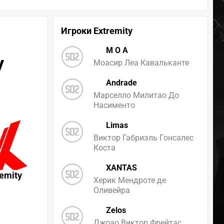
Игроки Extremity
M O A
y
Моасир Леа Кавальканте
Andrade
Марселло Милитао До
Насименто
Limas
Виктор Габриэль Гонсалес
Коста
XANTAS
remity
Херик Мендроте де
Оливейра
Zelos
Джоао Виктор Фрейтас