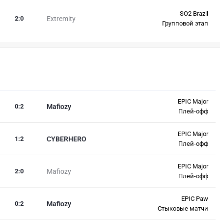
SO2 Brazil
2
:
0
Extremity
Групповой этап
EPIC Major
0
:
2
Mafiozy
Плей-офф
EPIC Major
1
:
2
CYBERHERO
Плей-офф
EPIC Major
2
:
0
Mafiozy
Плей-офф
EPIC Paw
0
:
2
Mafiozy
Стыковые матчи