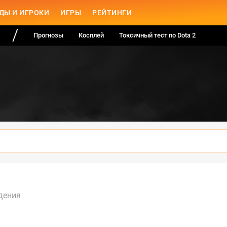
ДЫ И ИГРОКИ
ИГРЫ
РЕЙТИНГИ
Прогнозы
Косплей
Токсичный тест по Dota 2
дения