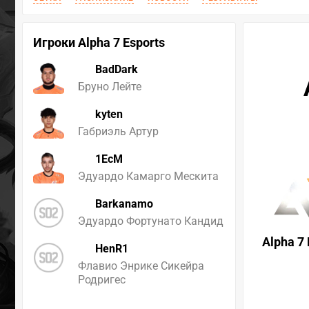
Игроки Alpha 7 Esports
BadDark
Бруно Лейте
kyten
Габриэль Артур
1EcM
Эдуардо Камарго Мескита
Barkanamo
Эдуардо Фортунато Кандид
Alpha 7 
HenR1
Флавио Энрике Сикейра
Родригес