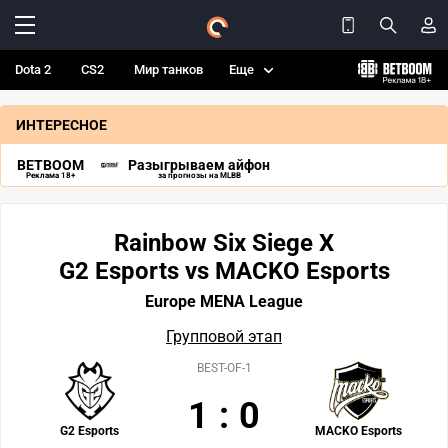
Dota 2
CS2
Мир танков
Еще
ИНТЕРЕСНОЕ
BETBOOM
Разыгрываем айфон
Реклама 18+
за прогнозы на MLBB
Rainbow Six Siege X
G2 Esports vs MACKO Esports
Europe MENA League
Групповой этап
BEST-OF-1
1
:
0
G2 Esports
MACKO Esports