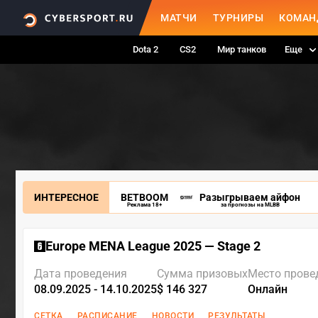
МАТЧИ
ТУРНИРЫ
КОМАН
Dota 2
CS2
Мир танков
Еще
ИНТЕРЕСНОЕ
BETBOOM
Разыгрываем айфон
Реклама 18+
за прогнозы на MLBB
Europe MENA League 2025 — Stage 2
Дата проведения
Сумма призовых
Место прове
08.09.2025 - 14.10.2025
$ 146 327
Онлайн
СЕТКА
РАСПИСАНИЕ
НОВОСТИ
РЕЗУЛЬТАТЫ