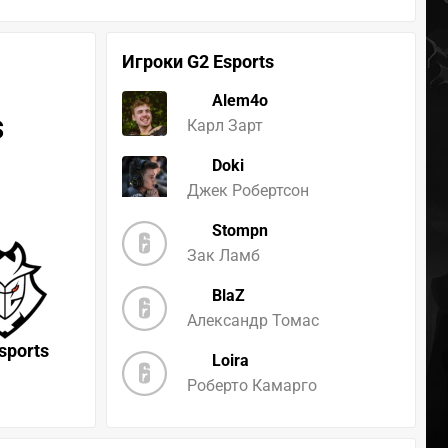
Игроки G2 Esports
Alem4o
s
Карл Зарт
Doki
Джек Робертсон
Stompn
Зак Ламб
BlaZ
Александр Томас
sports
Loira
Роберто Камарго