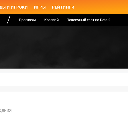
ДЫ И ИГРОКИ
ИГРЫ
РЕЙТИНГИ
Прогнозы
Косплей
Токсичный тест по Dota 2
дения