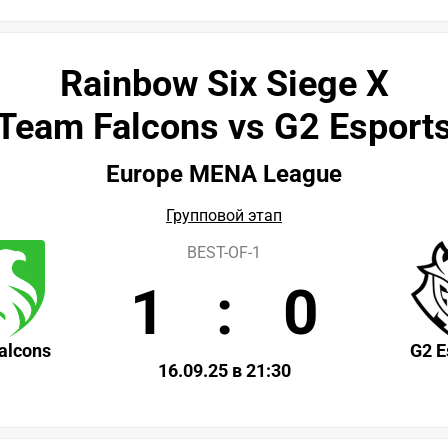
Rainbow Six Siege X
Team Falcons vs G2 Esport
Europe MENA League
Групповой этап
BEST-OF-1
1
:
0
alcons
G2 E
16.09.25 в 21:30