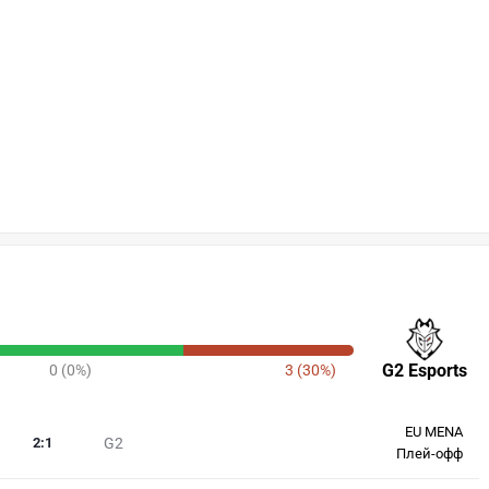
G2 Esports
0 (0%)
3 (30%)
EU MENA
2
:
1
G2
Плей-офф