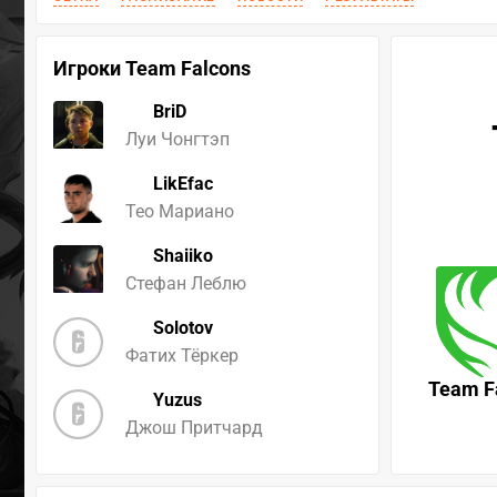
Игроки Team Falcons
BriD
Луи Чонгтэп
LikEfac
Тео Мариано
Shaiiko
Стефан Леблю
Solotov
Фатих Тёркер
Team F
Yuzus
Джош Притчард