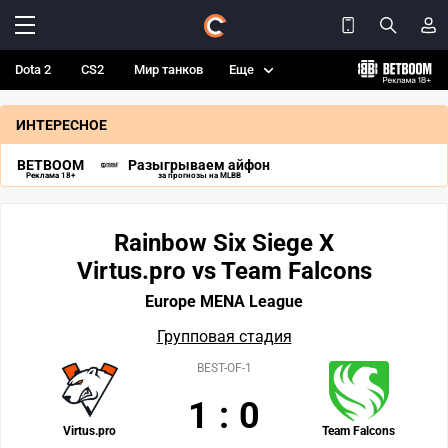
Dota 2
CS2
Мир танков
Еще
ИНТЕРЕСНОЕ
BETBOOM
Разыгрываем айфон
Реклама 18+
за прогнозы на MLBB
Rainbow Six Siege X
Virtus.pro vs Team Falcons
Europe MENA League
Групповая стадия
BEST-OF-1
1
:
0
Virtus.pro
Team Falcons