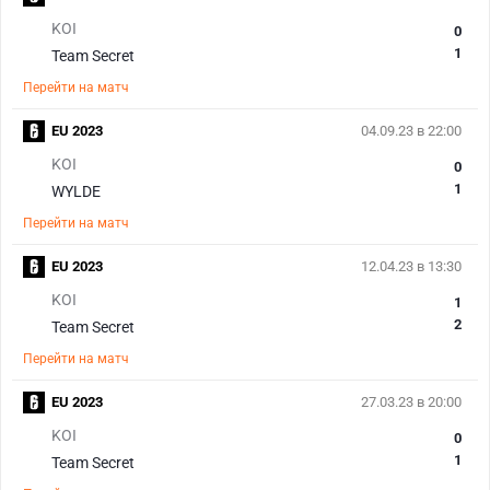
KOI
0
1
Team Secret
Перейти на матч
EU 2023
04.09.23 в 22:00
KOI
0
1
WYLDE
Перейти на матч
EU 2023
12.04.23 в 13:30
KOI
1
2
Team Secret
Перейти на матч
EU 2023
27.03.23 в 20:00
KOI
0
1
Team Secret