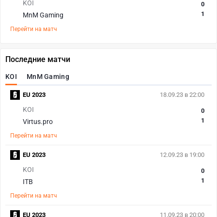
KOI
0
1
MnM Gaming
Перейти на матч
Последние матчи
KOI
MnM Gaming
EU 2023
18.09.23 в 22:00
KOI
0
1
Virtus.pro
Перейти на матч
EU 2023
12.09.23 в 19:00
KOI
0
1
ITB
Перейти на матч
EU 2023
11.09.23 в 20:00