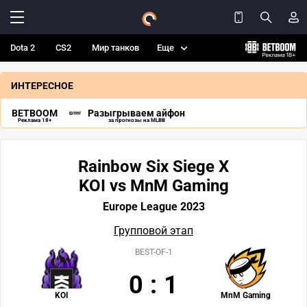
Dota 2
CS2
Мир танков
Еще
ИНТЕРЕСНОЕ
BETBOOM
Разыгрываем айфон
Реклама 18+
за прогнозы на MLBB
Rainbow Six Siege X
KOI vs MnM Gaming
Europe League 2023
Групповой этап
BEST-OF-1
0
:
1
KOI
MnM Gaming