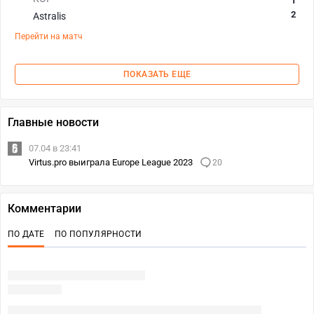
1
2
Astralis
Перейти на матч
ПОКАЗАТЬ ЕЩЕ
Главные новости
07.04 в 23:41
Virtus.pro выиграла Europe League 2023
20
Комментарии
ПО ДАТЕ
ПО ПОПУЛЯРНОСТИ