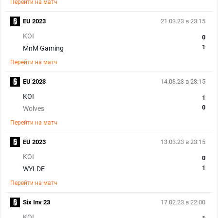
Перейти на матч
EU 2023
21.03.23 в 23:15
KOI
0
1
MnM Gaming
Перейти на матч
EU 2023
14.03.23 в 23:15
KOI
1
0
Wolves
Перейти на матч
EU 2023
13.03.23 в 23:15
KOI
0
1
WYLDE
Перейти на матч
Six Inv 23
17.02.23 в 22:00
KOI