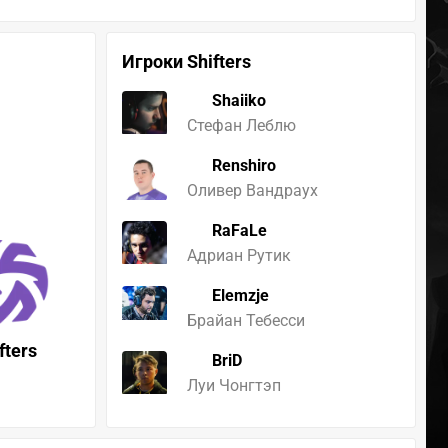
Игроки Shifters
Shaiiko
Стефан Леблю
Renshiro
Оливер Вандраух
RaFaLe
Адриан Рутик
Elemzje
Брайан Тебесси
fters
BriD
Луи Чонгтэп