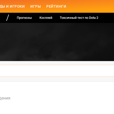
ДЫ И ИГРОКИ
ИГРЫ
РЕЙТИНГИ
Прогнозы
Косплей
Токсичный тест по Dota 2
дения