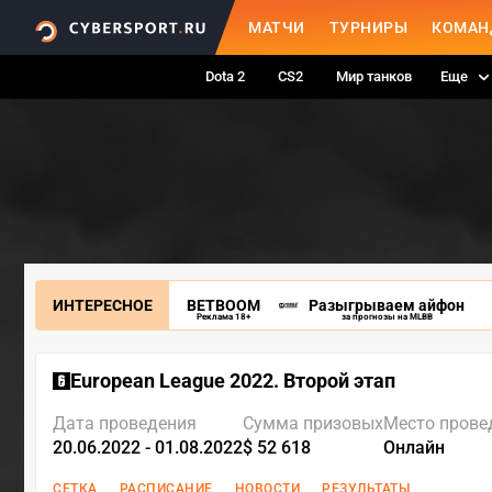
МАТЧИ
ТУРНИРЫ
КОМАН
Dota 2
CS2
Мир танков
Еще
ИНТЕРЕСНОЕ
BETBOOM
Разыгрываем айфон
Реклама 18+
за прогнозы на MLBB
European League 2022. Второй этап
Дата проведения
Сумма призовых
Место прове
20.06.2022 - 01.08.2022
$ 52 618
Онлайн
СЕТКА
РАСПИСАНИЕ
НОВОСТИ
РЕЗУЛЬТАТЫ