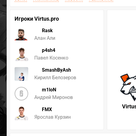
Игроки Virtus.pro
Rask
Алан Али
p4sh4
Павел Косенко
SmashByAsh
Кирилл Белозеров
m1loN
Андрей Миронов
Virtu
FMX
Ярослав Курзин