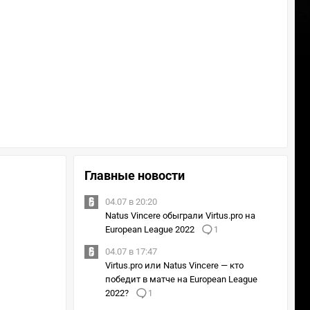
Главные новости
04.07 в 20:20
Natus Vincere обыграли Virtus.pro на
European League 2022
1
04.07 в 17:47
Virtus.pro или Natus Vincere — кто
победит в матче на European League
2022?
1