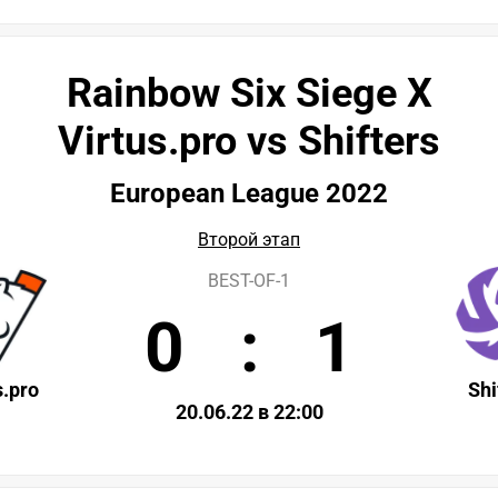
Rainbow Six Siege X
Virtus.pro vs Shifters
European League 2022
Второй этап
BEST-OF-1
0
:
1
s.pro
Shi
20.06.22 в 22:00