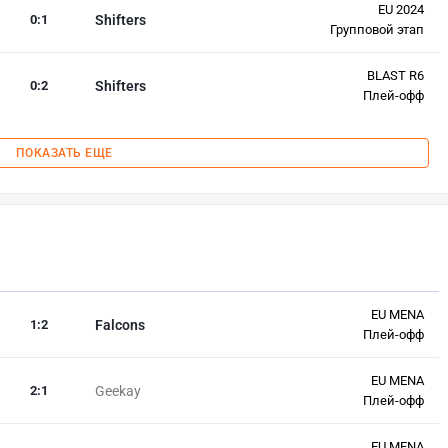
EU 2024
0
:
1
Shifters
Групповой этап
BLAST R6
0
:
2
Shifters
Плей-офф
ПОКАЗАТЬ ЕЩЕ
EU MENA
1
:
2
Falcons
Плей-офф
EU MENA
2
:
1
Geekay
Плей-офф
EU MENA