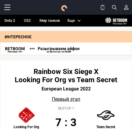
Dota 2
CS2
Мир танков
Еще
ИНТЕРЕСНОЕ
BETBOOM
Разыгрываем айфон
Реклама 18+
за прогнозы на MLBB
Rainbow Six Siege X
Looking For Org vs Team Secret
European League 2022
Первый этап
BEST-OF-1
7
:
3
Looking For Org
Team Secret