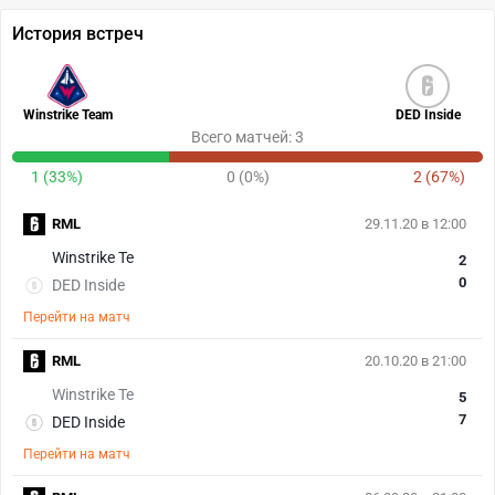
История встреч
Winstrike Team
DED Inside
Всего матчей: 3
1 (33%)
0 (0%)
2 (67%)
RML
29.11.20 в 12:00
Winstrike Te
2
0
DED Inside
Перейти на матч
RML
20.10.20 в 21:00
Winstrike Te
5
7
DED Inside
Перейти на матч