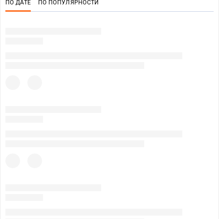
ПО ДАТЕ
ПО ПОПУЛЯРНОСТИ