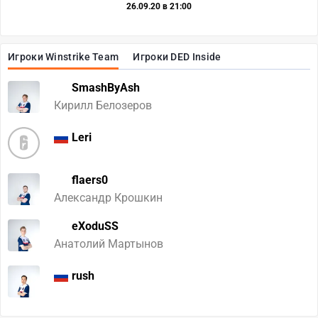
26.09.20 в 21:00
Игроки Winstrike Team
Игроки DED Inside
SmashByAsh
Кирилл Белозеров
Leri
flaers0
Александр Крошкин
eXoduSS
Анатолий Мартынов
rush