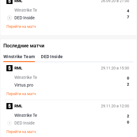
RML
26.09.20 в 21:00
Winstrike Te
4
7
DED Inside
Перейти на матч
Последние матчи
Winstrike Team
DED Inside
RML
29.11.20 в 15:30
Winstrike Te
0
2
Virtus.pro
Перейти на матч
RML
29.11.20 в 12:00
Winstrike Te
2
0
DED Inside
Перейти на матч