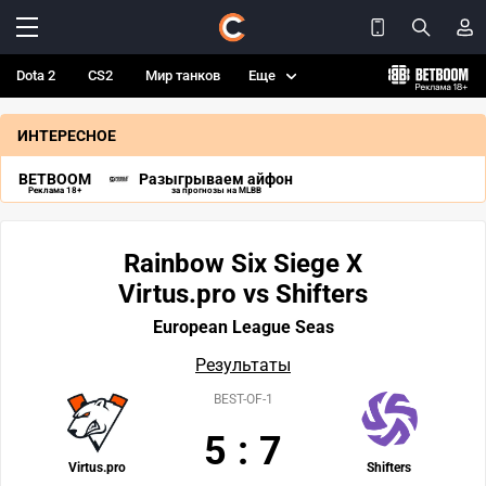
Dota 2
CS2
Мир танков
Еще
ИНТЕРЕСНОЕ
BETBOOM
Разыгрываем айфон
Реклама 18+
за прогнозы на MLBB
Rainbow Six Siege X
Virtus.pro vs Shifters
European League Seas
Результаты
BEST-OF-1
5
:
7
Virtus.pro
Shifters