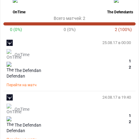
OnTime
The Defendants
Всего матчей: 2
0 (0%)
0 (0%)
2 (100%)
25.08.17 в 00:00
OnTime
1
2
The Defendan
Перейти на матч
24.08.17 в 19:40
OnTime
1
2
The Defendan