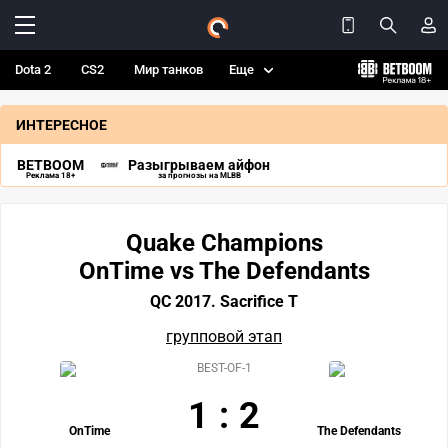
Dota 2
CS2
Мир танков
Еще
ИНТЕРЕСНОЕ
BETBOOM
Разыгрываем айфон
Реклама 18+
за прогнозы на MLBB
Quake Champions
OnTime vs The Defendants
QC 2017. Sacrifice T
групповой этап
BEST-OF-1
1
:
2
OnTime
The Defendants