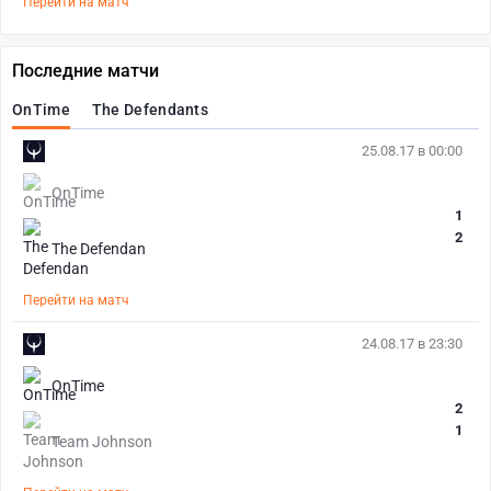
Перейти на матч
Последние матчи
OnTime
The Defendants
25.08.17 в 00:00
OnTime
1
2
The Defendan
Перейти на матч
24.08.17 в 23:30
OnTime
2
1
Team Johnson