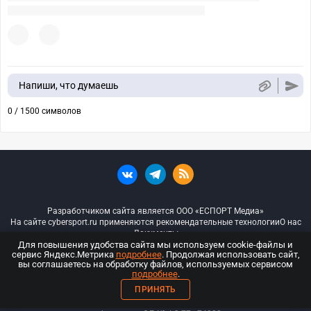
Напиши, что думаешь
0 / 1500 символов
Разработчиком сайта является ООО «ЕСПОРТ Медиа»
На сайте cybersport.ru применяются рекомендательные технологии
О нас
Документы
Для повышения удобства сайта мы используем cookie-файлы и
сервис Яндекс.Метрика
подробнее
. Продолжая использовать сайт,
© ООО «Киберспорт.ру» — Все права защищены
вы соглашаетесь на обработку файлов, используемых сервисом
подробнее
.
18+
ПРИНЯТЬ
ООО «Киберспорт.ру». Свидетельство о регистрации средств массовой