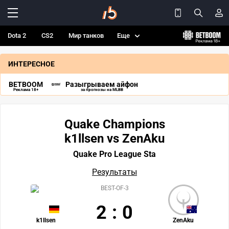
Dota 2
CS2
Мир танков
Еще
ИНТЕРЕСНОЕ
BETBOOM
Разыгрываем айфон
Реклама 18+
за прогнозы на MLBB
Quake Champions
k1llsen vs ZenAku
Quake Pro League Sta
Результаты
BEST-OF-3
2
:
0
k1llsen
ZenAku