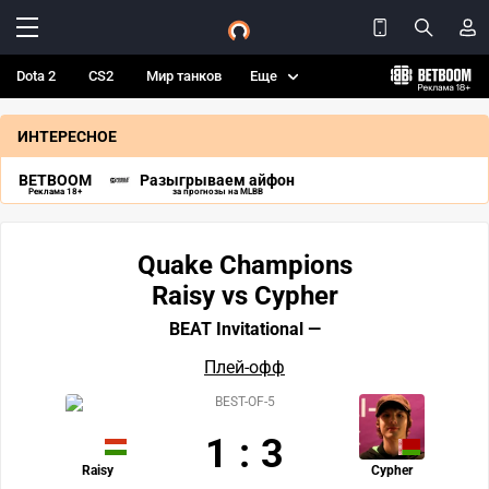
Dota 2
CS2
Мир танков
Еще
ИНТЕРЕСНОЕ
BETBOOM
Разыгрываем айфон
Реклама 18+
за прогнозы на MLBB
Quake Champions
Raisy vs Cypher
BEAT Invitational —
Плей-офф
BEST-OF-5
1
:
3
Raisy
Cypher