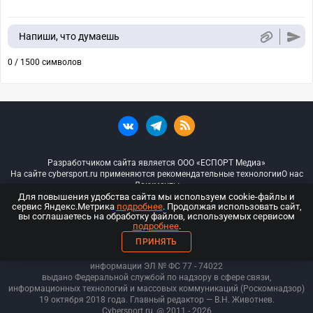
Напиши, что думаешь
0 / 1500 символов
Разработчиком сайта является ООО «ЕСПОРТ Медиа»
На сайте cybersport.ru применяются рекомендательные технологии
О нас
Документы
Для повышения удобства сайта мы используем cookie-файлы и
сервис Яндекс.Метрика
подробнее
. Продолжая использовать сайт,
© ООО «Киберспорт.ру» — Все права защищены
вы соглашаетесь на обработку файлов, используемых сервисом
подробнее
.
18+
ПРИНЯТЬ
ООО «Киберспорт.ру». Свидетельство о регистрации средств массовой
информации ЭЛ № ФС 77 - 74
022
выдано Федеральной службой по надзору в сфере связи,
информационных технологий и массовых коммуникаций (Роскомнадзор)
19 октября 2018 года. Главный редактор — В.Н. Животнев.
Cybersport.ru
@ 2011 - 2026