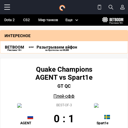
Dota 2
CS2
Мир танков
Еще
ИНТЕРЕСНОЕ
BETBOOM
Разыгрываем айфон
Реклама 18+
за прогнозы на MLBB
Quake Champions
AGENT vs Spart1e
GT QC
Плей-офф
BEST-OF-3
0
:
1
AGENT
Spart1e