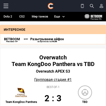
Dota 2
CS2
Мир танков
Еще
ИНТЕРЕСНОЕ
BETBOOM
Разыгрываем айфон
Реклама 18+
за прогнозы на MLBB
Overwatch
Team KongDoo Panthera vs TBD
Overwatch APEX S3
Групповая стадия #1
BEST-OF-1
2
:
3
Team KongDoo Panthera
TBD