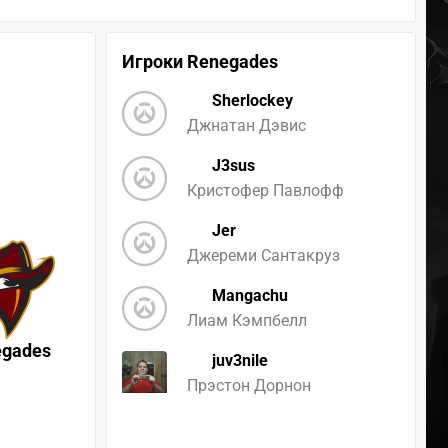
Игроки Renegades
Sherlockey
Джнатан Дэвис
J3sus
Кристофер Павлофф
Jer
Джереми Сантакруз
Mangachu
Лиам Кэмпбелл
egades
juv3nile
Прэстон Дорнон