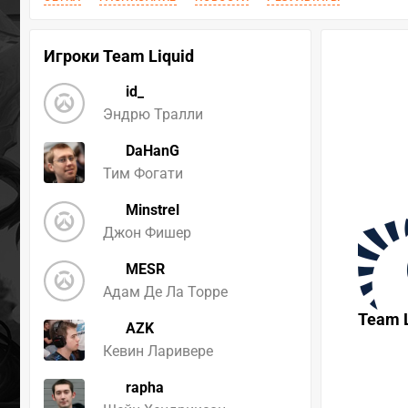
Игроки Team Liquid
id_
Эндрю Тралли
DaHanG
Тим Фогати
Minstrel
Джон Фишер
MESR
Адам Де Ла Торре
Team L
AZK
Кевин Ларивере
rapha