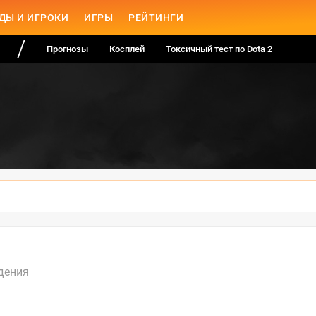
ДЫ И ИГРОКИ
ИГРЫ
РЕЙТИНГИ
Прогнозы
Косплей
Токсичный тест по Dota 2
дения