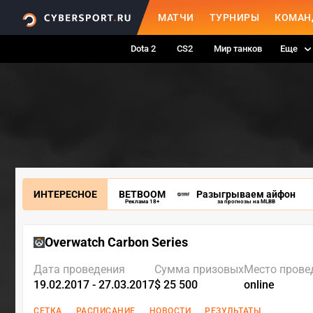
МАТЧИ
ТУРНИРЫ
КОМАН
Dota 2
CS2
Мир танков
Еще
ИНТЕРЕСНОЕ
BETBOOM
Разыгрываем айфон
Реклама 18+
за прогнозы на MLBB
Overwatch Carbon Series
Дата проведения
Сумма призовых
Место прове
19.02.2017 - 27.03.2017
$ 25 500
online
СЕТКА
РАСПИСАНИЕ
НОВОСТИ
РЕЗУЛЬТАТЫ