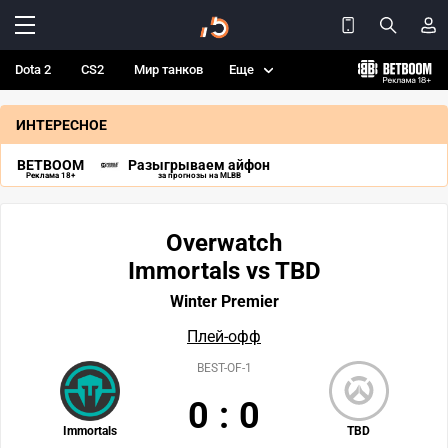
Dota 2
CS2
Мир танков
Еще
ИНТЕРЕСНОЕ
BETBOOM
Разыгрываем айфон
Реклама 18+
за прогнозы на MLBB
Overwatch
Immortals vs TBD
Winter Premier
Плей-офф
BEST-OF-1
0
:
0
Immortals
TBD