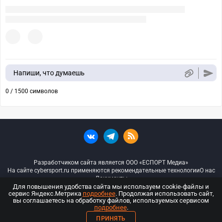
Напиши, что думаешь
0 / 1500 символов
Разработчиком сайта является ООО «ЕСПОРТ Медиа»
На сайте cybersport.ru применяются рекомендательные технологии
О нас
Документы
Для повышения удобства сайта мы используем cookie-файлы и
сервис Яндекс.Метрика
подробнее
. Продолжая использовать сайт,
© ООО «Киберспорт.ру» — Все права защищены
вы соглашаетесь на обработку файлов, используемых сервисом
подробнее
.
18+
ПРИНЯТЬ