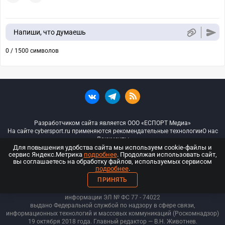
Напиши, что думаешь
0 / 1500 символов
Разработчиком сайта является ООО «ЕСПОРТ Медиа»
На сайте cybersport.ru применяются рекомендательные технологии
О нас
Документы
Для повышения удобства сайта мы используем cookie-файлы и
сервис Яндекс.Метрика
подробнее
. Продолжая использовать сайт,
© ООО «Киберспорт.ру» — Все права защищены
вы соглашаетесь на обработку файлов, используемых сервисом
подробнее
.
18+
ПРИНЯТЬ
ООО «Киберспорт.ру». Свидетельство о регистрации средств массовой
информации ЭЛ № ФС 77 - 74
022
выдано Федеральной службой по надзору в сфере связи,
информационных технологий и массовых коммуникаций (Роскомнадзор)
19 октября 2018 года. Главный редактор — В.Н. Животнев.