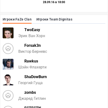
28.09.16 в 18:00
Игроки FaZe Clan
Игроки Team Dignitas
TwoEasy
Эрик Ван Хорн
Forsak3n
Виктор Берневс
Rawkus
Шэйн Флахерти
ShaDowBurn
Георгий Гуща
zombs
Джаред Гитлин