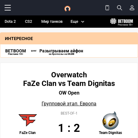
Dota 2
CS2
Мир танков
Еще
ИНТЕРЕСНОЕ
BETBOOM
Разыгрываем айфон
Реклама 18+
за прогнозы на MLBB
Overwatch
FaZe Clan vs Team Dignitas
OW Open
Групповой этап. Европа
BEST-OF-1
1
:
2
FaZe Clan
Team Dignitas