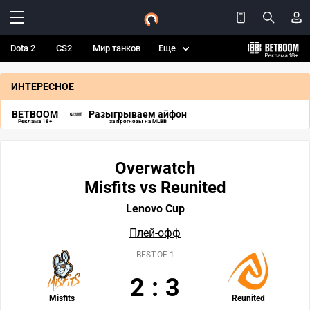
Dota 2
CS2
Мир танков
Еще
ИНТЕРЕСНОЕ
BETBOOM
Разыгрываем айфон
Реклама 18+
за прогнозы на MLBB
Overwatch
Misfits vs Reunited
Lenovo Cup
Плей-офф
BEST-OF-1
2
:
3
Misfits
Reunited