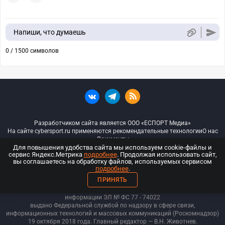
Напиши, что думаешь
0 / 1500 символов
Разработчиком сайта является ООО «ЕСПОРТ Медиа»
На сайте cybersport.ru применяются рекомендательные технологии
О нас
Документы
Для повышения удобства сайта мы используем cookie-файлы и
сервис Яндекс.Метрика
подробнее
. Продолжая использовать сайт,
© ООО «Киберспорт.ру» — Все права защищены
вы соглашаетесь на обработку файлов, используемых сервисом
подробнее
.
18+
ПРИНЯТЬ
ООО «Киберспорт.ру». Свидетельство о регистрации средств массовой
информации ЭЛ № ФС 77 - 74
022
выдано Федеральной службой по надзору в сфере связи,
информационных технологий и массовых коммуникаций (Роскомнадзор)
19 октября 2018 года. Главный редактор — В.Н. Животнев.