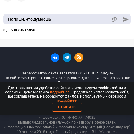
Напиши, что думаешь
0 / 1500 символов
Разработчиком сайта является ООО «ЕСПОРТ Медиа»
На сайте cybersport.ru применяются рекомендательные технологии
О нас
Документы
Для повышения удобства сайта мы используем cookie-файлы и
сервис Яндекс.Метрика
подробнее
. Продолжая использовать сайт,
© ООО «Киберспорт.ру» — Все права защищены
вы соглашаетесь на обработку файлов, используемых сервисом
подробнее
.
18+
ПРИНЯТЬ
ООО «Киберспорт.ру». Свидетельство о регистрации средств массовой
информации ЭЛ № ФС 77 - 74
022
выдано Федеральной службой по надзору в сфере связи,
информационных технологий и массовых коммуникаций (Роскомнадзор)
19 октября 2018 года. Главный редактор — В.Н. Животнев.