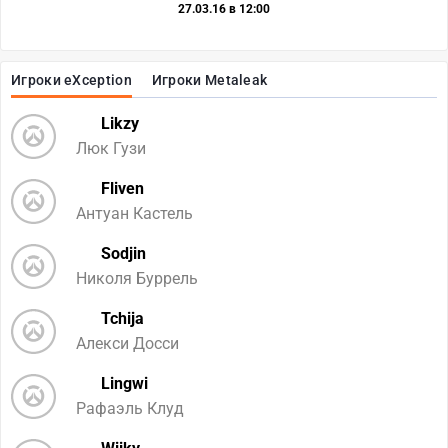
27.03.16 в 12:00
Игроки eXception
Игроки Metaleak
Likzy
Люк Гузи
Fliven
Антуан Кастель
Sodjin
Николя Буррель
Tchija
Алекси Досси
Lingwi
Рафаэль Клуд