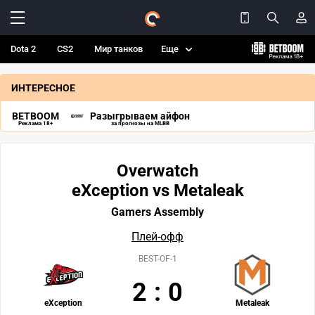
Dota 2
CS2
Мир танков
Еще
ИНТЕРЕСНОЕ
BETBOOM
Разыгрываем айфон
Реклама 18+
за прогнозы на MLBB
Overwatch
eXception vs Metaleak
Gamers Assembly
Плей-офф
BEST-OF-1
2
:
0
eXception
Metaleak