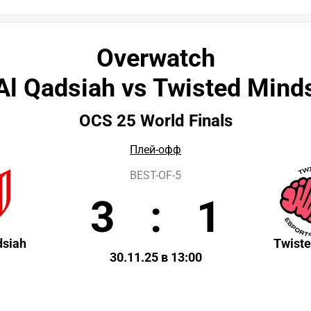
Overwatch
Al Qadsiah vs Twisted Mind
OCS 25 World Finals
Плей-офф
BEST-OF-5
3
:
1
dsiah
Twist
30.11.25 в 13:00