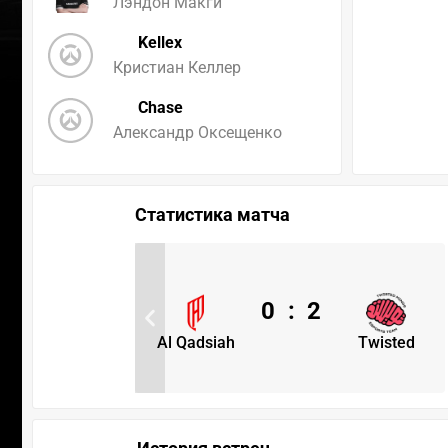
Лэндон Макги
Kellex
Кристиан Келлер
Chase
Александр Оксещенко
Статистика матча
0
:
2
Al Qadsiah
Twisted