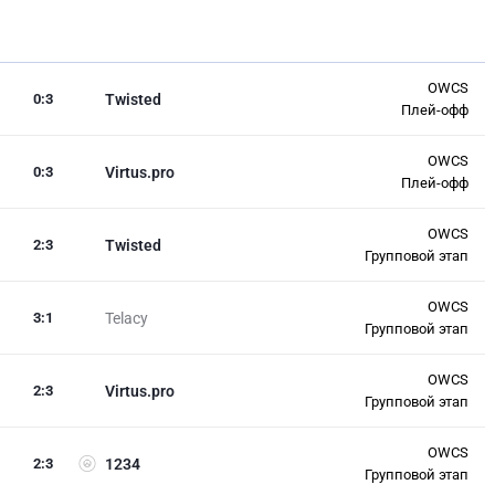
OWCS
0
:
3
Twisted
Плей-офф
OWCS
0
:
3
Virtus.pro
Плей-офф
OWCS
2
:
3
Twisted
Групповой этап
OWCS
3
:
1
Telacy
Групповой этап
OWCS
2
:
3
Virtus.pro
Групповой этап
OWCS
2
:
3
1234
Групповой этап