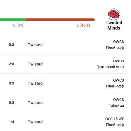
Twisted
0 (0%)
5 (45%)
Minds
OWCS
0
:
3
Twisted
Плей-офф
OWCS
2
:
3
Twisted
Групповой этап
OWCS
0
:
3
Twisted
Плей-офф
OWCS
0
:
3
Twisted
Таблица
OCS 25 WF
1
:
4
Twisted
Плей-офф