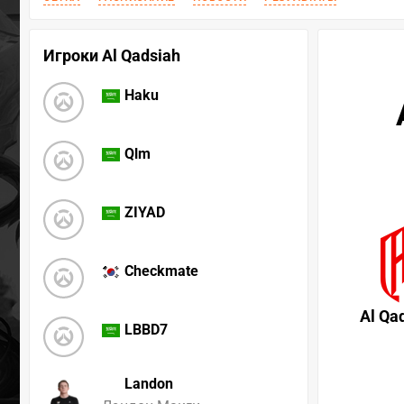
Игроки Al Qadsiah
Haku
Qlm
ZIYAD
Checkmate
Al Qa
LBBD7
Landon