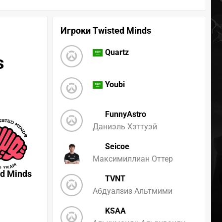
Игроки Twisted Minds
Quartz
s
Youbi
FunnyAstro
Даниэль Хэттуэй
Seicoe
Максимиллиан Оттер
ed Minds
TVNT
Абдуалзиз Альтмими
KSAA