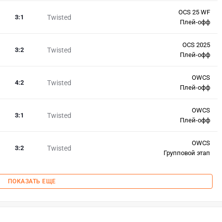
OCS 25 WF
3
:
1
Twisted
Плей-офф
OCS 2025
3
:
2
Twisted
Плей-офф
OWCS
4
:
2
Twisted
Плей-офф
OWCS
3
:
1
Twisted
Плей-офф
OWCS
3
:
2
Twisted
Групповой этап
ПОКАЗАТЬ ЕЩЕ