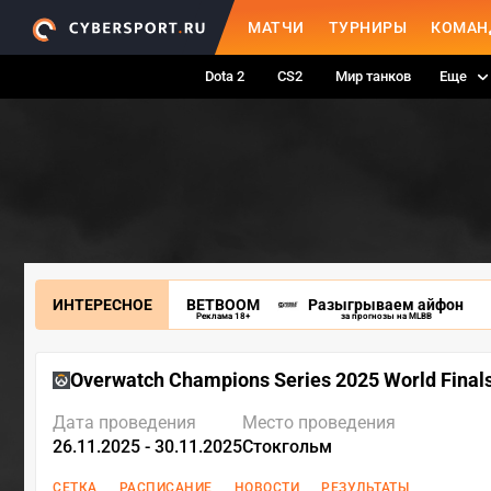
МАТЧИ
ТУРНИРЫ
КОМАН
Dota 2
CS2
Мир танков
Еще
ИНТЕРЕСНОЕ
BETBOOM
Разыгрываем айфон
Реклама 18+
за прогнозы на MLBB
Overwatch Champions Series 2025 World Final
Дата проведения
Место проведения
26.11.2025 - 30.11.2025
Стокгольм
СЕТКА
РАСПИСАНИЕ
НОВОСТИ
РЕЗУЛЬТАТЫ