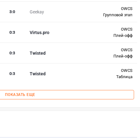
OWCS
3
:
0
Geekay
Групповой этап
OWCS
0
:
3
Virtus.pro
Плей-офф
OWCS
0
:
3
Twisted
Плей-офф
OWCS
0
:
3
Twisted
Таблица
ПОКАЗАТЬ ЕЩЕ