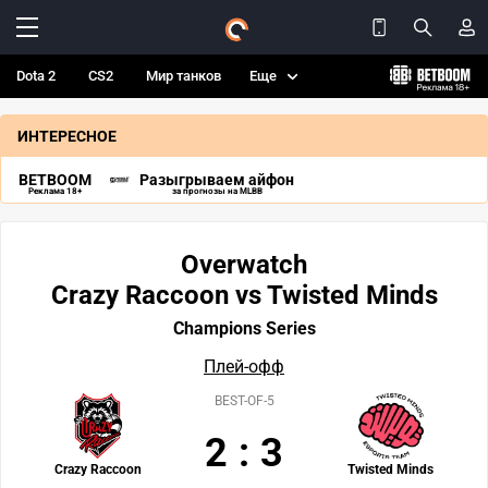
Dota 2
CS2
Мир танков
Еще
ИНТЕРЕСНОЕ
BETBOOM
Разыгрываем айфон
Реклама 18+
за прогнозы на MLBB
Overwatch
Crazy Raccoon vs Twisted Minds
Champions Series
Плей-офф
BEST-OF-5
2
:
3
Crazy Raccoon
Twisted Minds