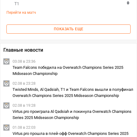
0
T1
Перейти на матч
ПОКАЗАТЬ ЕЩЕ
Главные новости
03.08 в 23:36
Team Falcons победила на Overwatch Champions Series 2025
Midseason Championship
02.08 в 23:28
Twisted Minds, Al Qadsiah, T1 и Team Falcons вышли в полуфинал
Overwatch Champions Series 2025 Midseason Championship
02.08 в 19:28
Virtus.pro проиграла Al Qadsiah и покинула Overwatch Champions
Series 2025 Midseason Championship
01.08 в 22:03
Virtus.pro прошла в плей-офф Overwatch Champions Series 2025