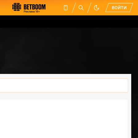
ВОЙТИ