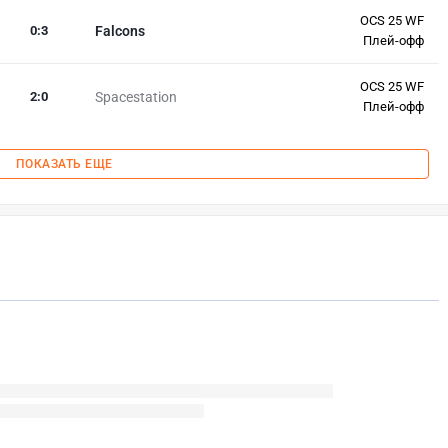
OCS 25 WF
0
:
3
Falcons
Плей-офф
OCS 25 WF
2
:
0
Spacestation
Плей-офф
ПОКАЗАТЬ ЕЩЕ