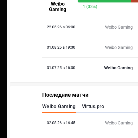
Weibo
1 (33%)
Gaming
22.05.26 в 06:00
Weibo Gaming
01.08.25 в 19:30
Weibo Gaming
31.07.25 в 16:00
Weibo Gaming
Последние матчи
Weibo Gaming
Virtus.pro
02.08.26 в 16:45
Weibo Gaming