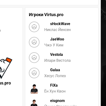
Игроки Virtus.pro
sHockWave
o
Никлас Йенсен
JaeWoo
Чжэ У Ким
Vestola
Илари Вестола
Galaa
Хесус Лопез
us.pro
FiXa
Ён Хун Квон
eisgnom