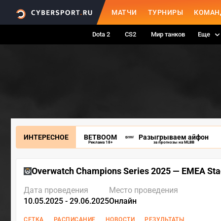
МАТЧИ
ТУРНИРЫ
КОМАН
Dota 2
CS2
Мир танков
Еще
ИНТЕРЕСНОЕ
BETBOOM
Разыгрываем айфон
Реклама 18+
за прогнозы на MLBB
Overwatch Champions Series 2025 — EMEA Sta
Дата проведения
Место проведения
10.05.2025 - 29.06.2025
Онлайн
СЕТКА
РАСПИСАНИЕ
НОВОСТИ
РЕЗУЛЬТАТЫ