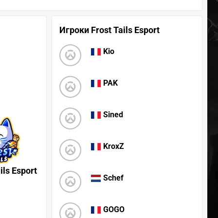
Игроки Frost Tails Esport
Kio
PAK
Sined
KroxZ
ils Esport
Schef
GOGO