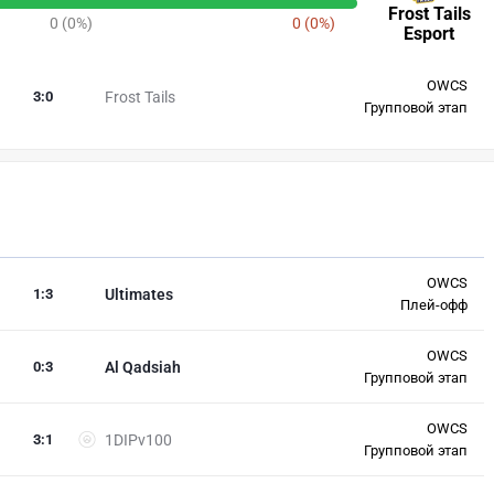
Frost Tails
0 (0%)
0 (0%)
Esport
OWCS
3
:
0
Frost Tails
Групповой этап
OWCS
1
:
3
Ultimates
Плей-офф
OWCS
0
:
3
Al Qadsiah
Групповой этап
OWCS
3
:
1
1DIPv100
Групповой этап