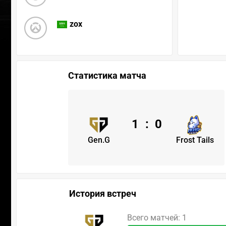
zox
Статистика матча
1
:
0
Gen.G
Frost Tails
История встреч
Всего матчей: 1