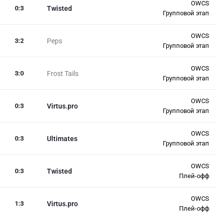
OWCS
0
:
3
Twisted
Групповой этап
OWCS
3
:
2
Peps
Групповой этап
OWCS
3
:
0
Frost Tails
Групповой этап
OWCS
0
:
3
Virtus.pro
Групповой этап
OWCS
0
:
3
Ultimates
Групповой этап
OWCS
0
:
3
Twisted
Плей-офф
OWCS
1
:
3
Virtus.pro
Плей-офф