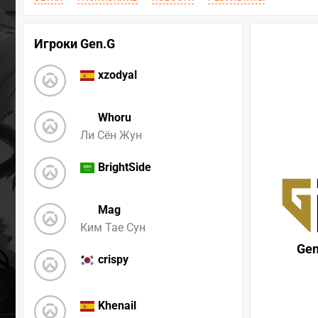
Игроки Gen.G
xzodyal
Whoru
Ли Сён Жун
BrightSide
Mag
Ким Тае Сун
Gen
crispy
Khenail