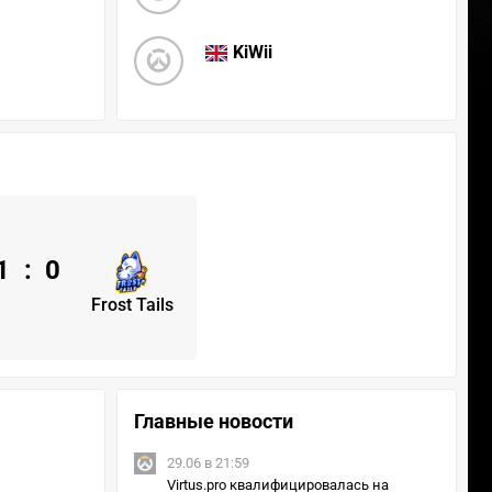
KiWii
1
:
0
Frost Tails
Главные новости
29.06 в 21:59
Virtus.pro квалифицировалась на