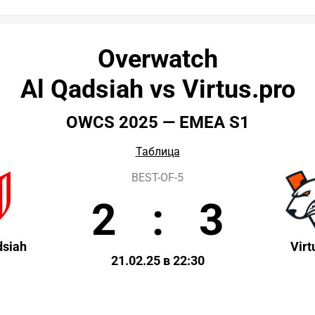
Overwatch
Al Qadsiah vs Virtus.pro
OWCS 2025 — EMEA S1
Таблица
BEST-OF-5
2
:
3
dsiah
Virt
21.02.25 в 22:30