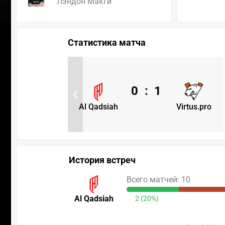
Лэндон Макги
Статистика матча
0
:
1
Al Qadsiah
Virtus.pro
История встреч
Всего матчей: 10
Al Qadsiah
2 (20%)