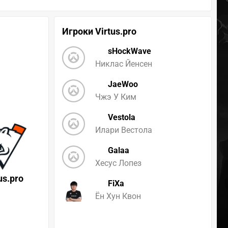
Игроки Virtus.pro
sHockWave
Никлас Йенсен
JaeWoo
Чжэ У Ким
Vestola
Илари Вестола
Galaa
Хесус Лопез
us.pro
FiXa
Ён Хун Квон