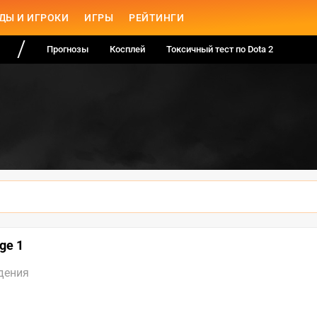
ДЫ И ИГРОКИ
ИГРЫ
РЕЙТИНГИ
Прогнозы
Косплей
Токсичный тест по Dota 2
ge 1
дения