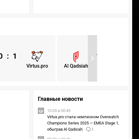
0
:
1
1
:
0
Virtus.pro
Al Qadsiah
Virtus
Главные новости
10.03 в 00:45
Virtus.pro стала чемпионом Overwatch
Champions Series 2025 — EMEA Stage 1,
обыграв Al Qadsiah
3