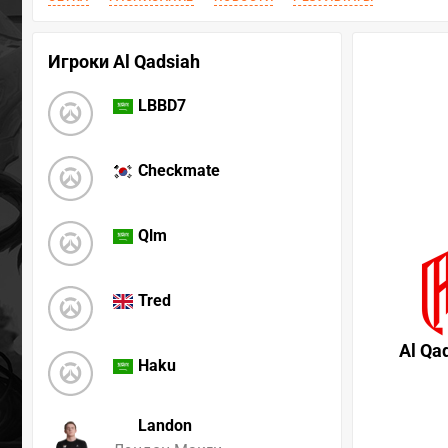
Игроки Al Qadsiah
LBBD7
Checkmate
Qlm
Tred
Al Qa
Haku
Landon