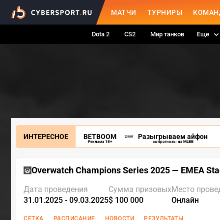
МАТЧИ
ТУРНИРЫ
КОМАН
Dota 2
CS2
Мир танков
Еще
ИНТЕРЕСНОЕ
BETBOOM
Разыгрываем айфон
Реклама 18+
за прогнозы на MLBB
Overwatch Champions Series 2025 — EMEA Sta
Дата проведения
Сумма призовых
Место прове
31.01.2025 - 09.03.2025
$ 100 000
Онлайн
СЕТКА
РАСПИСАНИЕ
НОВОСТИ
РЕЗУЛЬТАТЫ