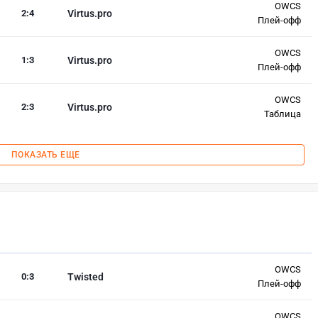
OWCS
2
:
4
Virtus.pro
Плей-офф
OWCS
1
:
3
Virtus.pro
Плей-офф
OWCS
2
:
3
Virtus.pro
Таблица
ПОКАЗАТЬ ЕЩЕ
OWCS
0
:
3
Twisted
Плей-офф
OWCS