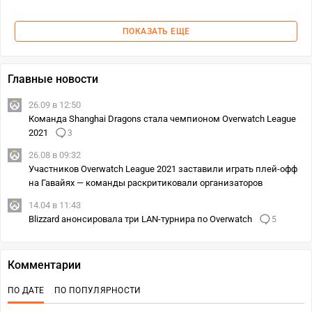
ПОКАЗАТЬ ЕЩЕ
Главные новости
26.09 в 12:50
Команда Shanghai Dragons стала чемпионом Overwatch League
2021
3
26.08 в 09:32
Участников Overwatch League 2021 заставили играть плей-офф
на Гавайях — команды раскритиковали организаторов
14.04 в 11:43
Blizzard анонсировала три LAN-турнира по Overwatch
5
Комментарии
ПО ДАТЕ
ПО ПОПУЛЯРНОСТИ