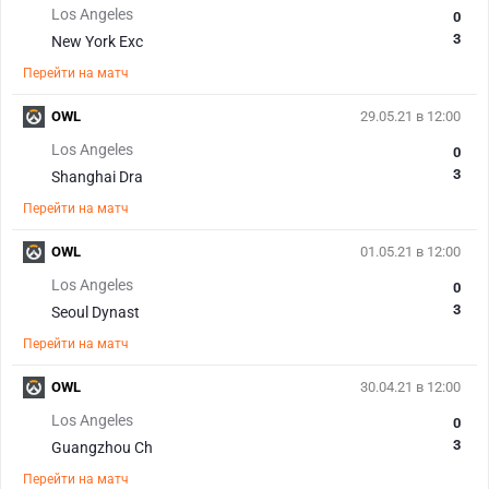
Los Angeles
0
3
New York Exc
Перейти на матч
OWL
29.05.21 в 12:00
Los Angeles
0
3
Shanghai Dra
Перейти на матч
OWL
01.05.21 в 12:00
Los Angeles
0
3
Seoul Dynast
Перейти на матч
OWL
30.04.21 в 12:00
Los Angeles
0
3
Guangzhou Ch
Перейти на матч