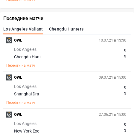
Последние матчи
Los Angeles Valiant
Chengdu Hunters
OWL
10.07.21 в 13:30
Los Angeles
0
3
Chengdu Hunt
Перейти на матч
OWL
09.07.21 в 15:00
Los Angeles
0
3
Shanghai Dra
Перейти на матч
OWL
27.06.21 в 15:00
Los Angeles
0
3
New York Exc