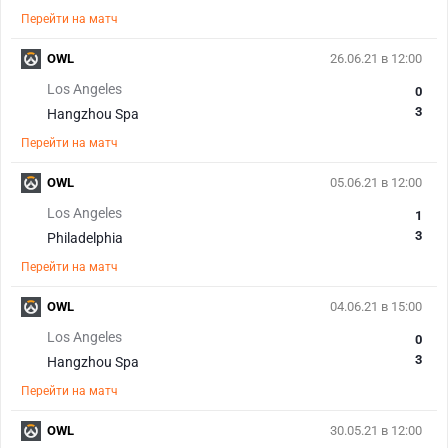
Перейти на матч
OWL
26.06.21 в 12:00
Los Angeles
0
3
Hangzhou Spa
Перейти на матч
OWL
05.06.21 в 12:00
Los Angeles
1
3
Philadelphia
Перейти на матч
OWL
04.06.21 в 15:00
Los Angeles
0
3
Hangzhou Spa
Перейти на матч
OWL
30.05.21 в 12:00