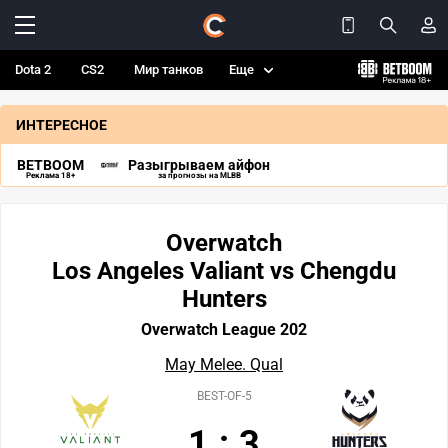
Dota 2
CS2
Мир танков
Еще
ИНТЕРЕСНОЕ
BETBOOM
Разыгрываем айфон
Реклама 18+
за прогнозы на MLBB
Overwatch
Los Angeles Valiant vs Chengdu
Hunters
Overwatch League 202
May Melee. Qual
BEST-OF-5
1
:
3