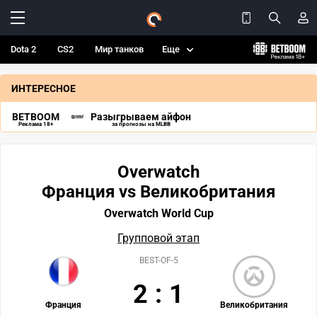
Dota 2
CS2
Мир танков
Еще
ИНТЕРЕСНОЕ
BETBOOM
Разыгрываем айфон
Реклама 18+
за прогнозы на MLBB
Overwatch
Франция vs Великобритания
Overwatch World Cup
Групповой этап
BEST-OF-5
2
:
1
Франция
Великобритания