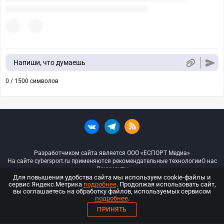
Напиши, что думаешь
0 / 1500 символов
Разработчиком сайта является ООО «ЕСПОРТ Медиа»
На сайте cybersport.ru применяются рекомендательные технологии
О нас
Документы
Для повышения удобства сайта мы используем cookie-файлы и
сервис Яндекс.Метрика
подробнее
. Продолжая использовать сайт,
© ООО «Киберспорт.ру» — Все права защищены
вы соглашаетесь на обработку файлов, используемых сервисом
подробнее
.
18+
ПРИНЯТЬ
ООО «Киберспорт.ру». Свидетельство о регистрации средств массовой