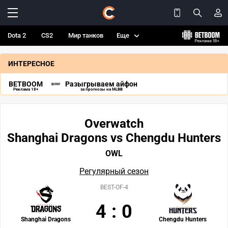
Dota 2
CS2
Мир танков
Еще
ИНТЕРЕСНОЕ
BETBOOM
Разыгрываем айфон
Реклама 18+
за прогнозы на MLBB
Overwatch
Shanghai Dragons vs Chengdu Hunters
OWL
Регулярный сезон
BEST-OF-4
4
:
0
Shanghai Dragons
Chengdu Hunters