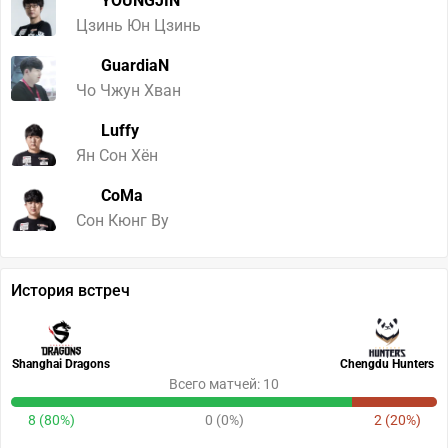
YOUNGJIN
Цзинь Юн Цзинь
GuardiaN
Чо Чжун Хван
Luffy
Ян Сон Хён
CoMa
Сон Кюнг Ву
История встреч
Shanghai Dragons
Chengdu Hunters
Всего матчей: 10
8 (80%)
0 (0%)
2 (20%)