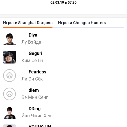
02.03.19 в 07:30
Игроки Shanghai Dragons
Игроки Chengdu Hunters
Diya
Лу Вэйда
Geguri
Ким Се Ён
Fearless
Ли Эи Сёк
diem
Бэ Мин Сёнг
DDing
Йан Чжин Хек