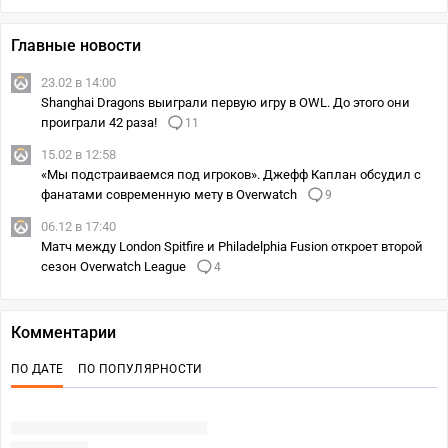
Главные новости
23.02 в 14:00
Shanghai Dragons выиграли первую игру в OWL. До этого они
проиграли 42 раза!
11
15.02 в 12:58
«Мы подстраиваемся под игроков». Джефф Каплан обсудил с
фанатами современную мету в Overwatch
9
06.12 в 17:40
Матч между London Spitfire и Philadelphia Fusion откроет второй
сезон Overwatch League
4
Комментарии
ПО ДАТЕ
ПО ПОПУЛЯРНОСТИ