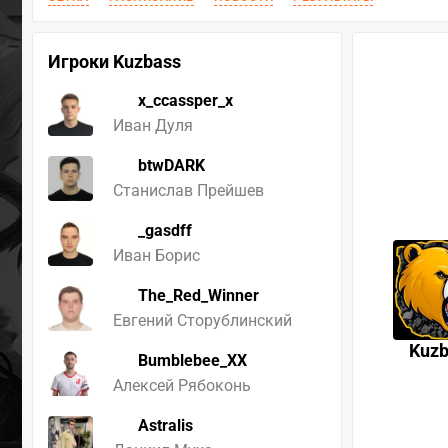
Игроки Kuzbass
x_ccassper_x
Иван Дуля
btwDARK
Станислав Прейшев
_gasdff
Иван Борис
The_Red_Winner
Евгений Сторублинский
Kuzb
Bumblebee_XX
Алексей Рябоконь
Astralis