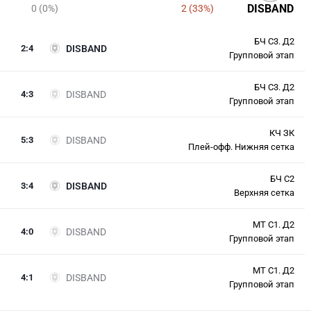
DISBAND
0 (0%)
2 (33%)
БЧ С3. Д2
2
:
4
DISBAND
Групповой этап
БЧ С3. Д2
4
:
3
DISBAND
Групповой этап
КЧ ЗК
5
:
3
DISBAND
Плей-офф. Нижняя сетка
БЧ С2
3
:
4
DISBAND
Верхняя сетка
МТ С1. Д2
4
:
0
DISBAND
Групповой этап
МТ С1. Д2
4
:
1
DISBAND
Групповой этап