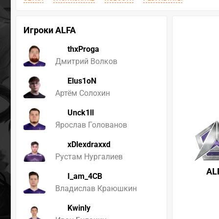
Игроки ALFA
thxProga
Дмитрий Волков
Elus1oN
Артём Солохин
Unck1ll
Ярослав Голованов
xDlexdraxxd
Рустам Нургалиев
AL
I_am_4CB
Владислав Краюшкин
Kwinly