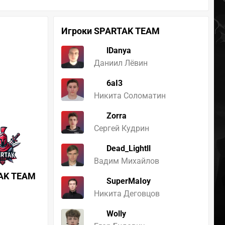
Игроки SPARTAK TEAM
lDanya
Даниил Лёвин
6aI3
Никита Соломатин
Zorra
Сергей Кудрин
Dead_Lightll
Вадим Михайлов
AK TEAM
SuperMaIoy
Никита Деговцов
Wolly