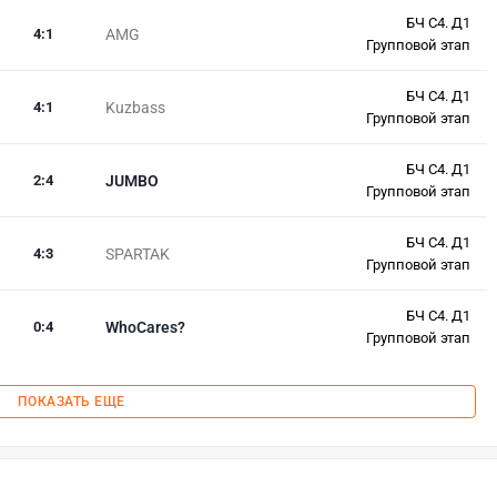
БЧ С4. Д1
4
:
1
AMG
Групповой этап
БЧ С4. Д1
4
:
1
Kuzbass
Групповой этап
БЧ С4. Д1
2
:
4
JUMBO
Групповой этап
БЧ С4. Д1
4
:
3
SPARTAK
Групповой этап
БЧ С4. Д1
0
:
4
WhoCares?
Групповой этап
ПОКАЗАТЬ ЕЩЕ