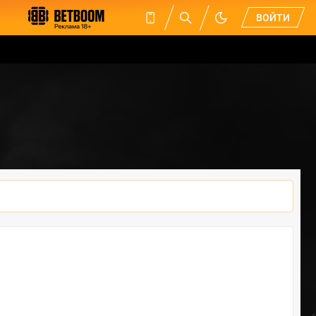
ВОЙТИ