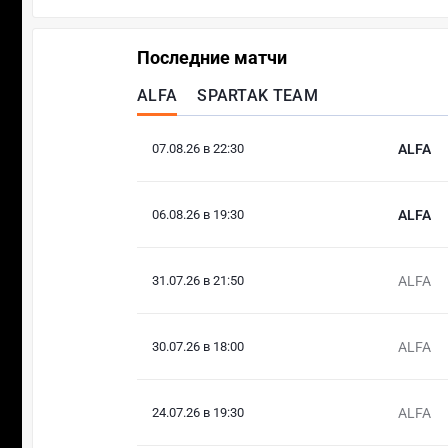
Последние матчи
ALFA
SPARTAK TEAM
07.08.26 в 22:30
ALFA
06.08.26 в 19:30
ALFA
31.07.26 в 21:50
ALFA
30.07.26 в 18:00
ALFA
24.07.26 в 19:30
ALFA