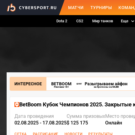
МАТЧИ
ТУРНИРЫ
КОМАН
Dota 2
CS2
Мир танков
Еще
ИНТЕРЕСНОЕ
BETBOOM
Разыгрываем айфон
Реклама 18+
за прогнозы на MLBB
BetBoom Кубок Чемпионов 2025. Закрытые 
Дата проведения
Сумма призовых
Место прове
02.08.2025 - 17.08.2025
$ 125 175
Онлайн
СЕТКА
РАСПИСАНИЕ
НОВОСТИ
РЕЗУЛЬТАТЫ