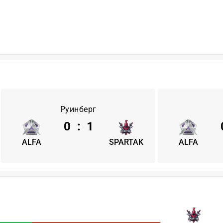
Руинберг
0
:
1
ALFA
SPARTAK
ALFA