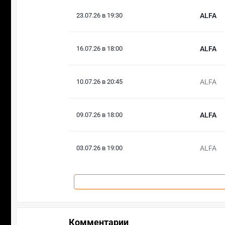
23.07.26 в 19:30
ALFA
16.07.26 в 18:00
ALFA
10.07.26 в 20:45
ALFA
09.07.26 в 18:00
ALFA
03.07.26 в 19:00
ALFA
Комментарии