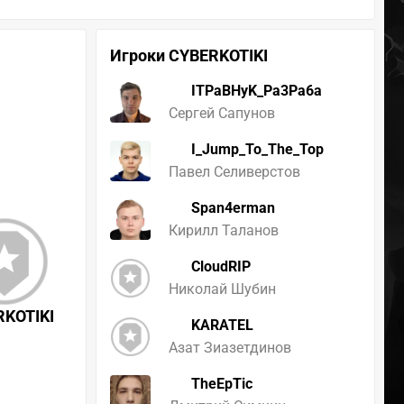
Игроки CYBERKOTIKI
ITPaBHyK_Pa3Pa6a
Сергей Сапунов
I_Jump_To_The_Top
Павел Селиверстов
Span4erman
Кирилл Таланов
CloudRIP
Николай Шубин
RKOTIKI
KARATEL
Азат Зиазетдинов
TheEpTic