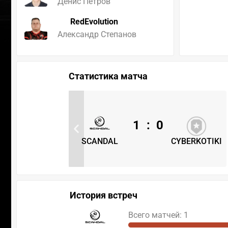
Денис Петров
RedEvolution
Александр Степанов
Статистика матча
1
:
0
SCANDAL
CYBERKOTIKI
История встреч
Всего матчей: 1