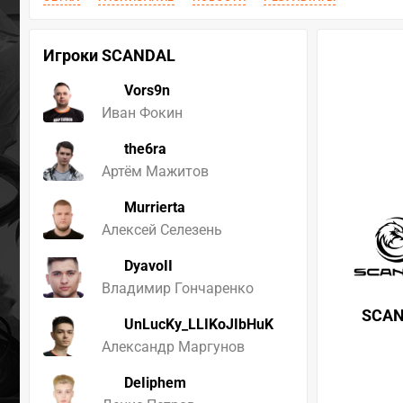
Игроки SCANDAL
Vors9n
Иван Фокин
the6ra
Артём Мажитов
Murrierta
Алексей Селезень
DyavoII
Владимир Гончаренко
SCA
UnLucKy_LLIKoJIbHuK
Александр Маргунов
DeIiphem