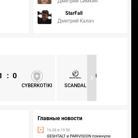
Дмитрий Симкин
StarFall
Дмитрий Калач
1
:
0
0
:
1
CYBERKOTIKI
SCANDAL
CYBERK
Главные новости
16.08 в 19:56
GESHTALT и PARIVISION покинули