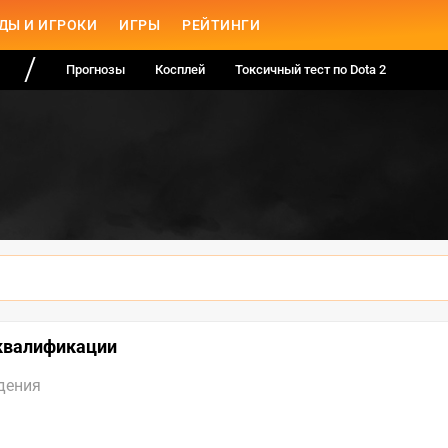
ДЫ И ИГРОКИ
ИГРЫ
РЕЙТИНГИ
Прогнозы
Косплей
Токсичный тест по Dota 2
квалификации
дения