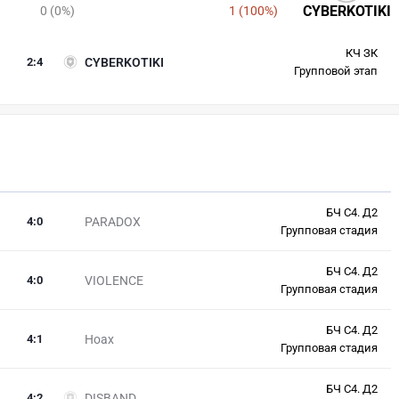
CYBERKOTIKI
0 (0%)
1 (100%)
КЧ ЗК
2
:
4
CYBERKOTIKI
Групповой этап
БЧ С4. Д2
4
:
0
PARADOX
Групповая стадия
БЧ С4. Д2
4
:
0
VIOLENCE
Групповая стадия
БЧ С4. Д2
4
:
1
Hoax
Групповая стадия
БЧ С4. Д2
4
:
2
DISBAND