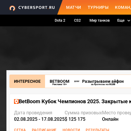
МАТЧИ
ТУРНИРЫ
КОМАН
Dota 2
CS2
Мир танков
Еще
ИНТЕРЕСНОЕ
BETBOOM
Разыгрываем айфон
Реклама 18+
за прогнозы на MLBB
BetBoom Кубок Чемпионов 2025. Закрытые 
Дата проведения
Сумма призовых
Место прове
02.08.2025 - 17.08.2025
$ 125 175
Онлайн
СЕТКА
РАСПИСАНИЕ
НОВОСТИ
РЕЗУЛЬТАТЫ