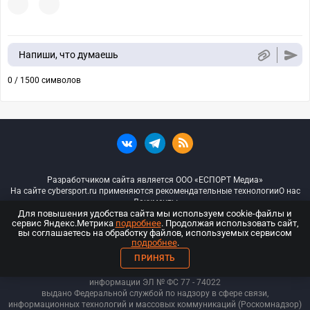
Напиши, что думаешь
0 / 1500 символов
Разработчиком сайта является ООО «ЕСПОРТ Медиа»
На сайте cybersport.ru применяются рекомендательные технологии
О нас
Документы
Для повышения удобства сайта мы используем cookie-файлы и
сервис Яндекс.Метрика
подробнее
. Продолжая использовать сайт,
© ООО «Киберспорт.ру» — Все права защищены
вы соглашаетесь на обработку файлов, используемых сервисом
подробнее
.
18+
ПРИНЯТЬ
ООО «Киберспорт.ру». Свидетельство о регистрации средств массовой
информации ЭЛ № ФС 77 - 74
022
выдано Федеральной службой по надзору в сфере связи,
информационных технологий и массовых коммуникаций (Роскомнадзор)