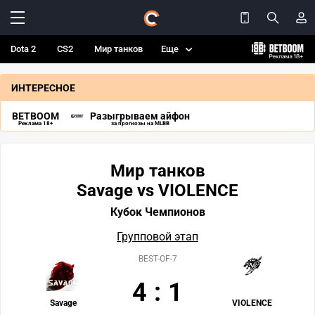
Dota 2
CS2
Мир танков
Еще
ИНТЕРЕСНОЕ
BETBOOM
Разыгрываем айфон
Реклама 18+
за прогнозы на MLBB
Мир танков
Savage vs VIOLENCE
Кубок Чемпионов
Групповой этап
BEST-OF-7
4
:
1
Savage
VIOLENCE