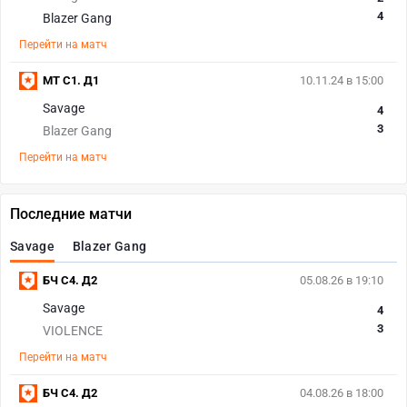
4
Blazer Gang
Перейти на матч
МТ С1. Д1
10.11.24 в 15:00
Savage
4
3
Blazer Gang
Перейти на матч
Последние матчи
Savage
Blazer Gang
БЧ С4. Д2
05.08.26 в 19:10
Savage
4
3
VIOLENCE
Перейти на матч
БЧ С4. Д2
04.08.26 в 18:00