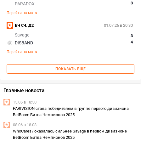
3
PARADOX
Перейти на матч
БЧ С4. Д2
01.07.26 в 20:30
Savage
3
4
DISBAND
Перейти на матч
ПОКАЗАТЬ ЕЩЕ
Главные новости
15.06 в 18:50
PARIVISION стала победителем в группе первого дивизиона
BetBoom Битва Чемпионов 2025
08.06 в 18:08
WhoCares? оказалась сильнее Savage в первом дивизионе
BetBoom Битва Чемпионов 2025