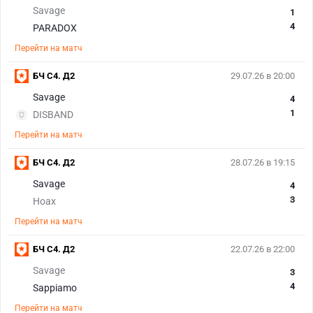
Savage
1
4
PARADOX
Перейти на матч
БЧ С4. Д2
29.07.26 в 20:00
Savage
4
1
DISBAND
Перейти на матч
БЧ С4. Д2
28.07.26 в 19:15
Savage
4
3
Hoax
Перейти на матч
БЧ С4. Д2
22.07.26 в 22:00
Savage
3
4
Sappiamo
Перейти на матч