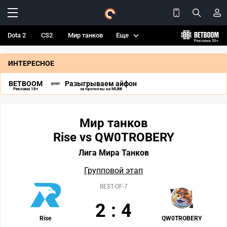
Dota 2
CS2
Мир танков
Еще
ИНТЕРЕСНОЕ
BETBOOM
Разыгрываем айфон
Реклама 18+
за прогнозы на MLBB
Мир танков
Rise vs QW0TROBERY
Лига Мира Танков
Групповой этап
BEST-OF-7
2
:
4
Rise
QW0TROBERY