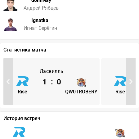
domiNay
Андрей Рябцев
Ignatka
Игнат Серёгин
Статистика матча
Ласвилль
1
:
0
Rise
QW0TROBERY
Rise
История встреч