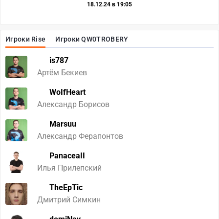
18.12.24 в 19:05
Игроки Rise
Игроки QW0TROBERY
is787
Артём Бекиев
WoIfHeart
Александр Борисов
Marsuu
Александр Ферапонтов
PanaceaII
Илья Прилепский
TheEpTic
Дмитрий Симкин