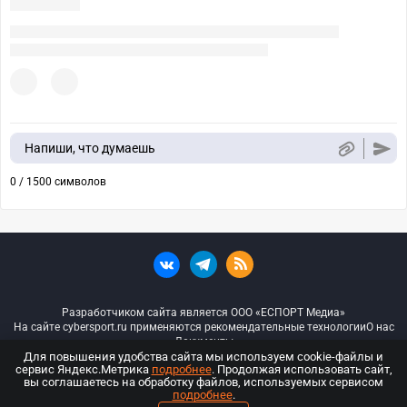
Напиши, что думаешь
0 / 1500 символов
Разработчиком сайта является ООО «ЕСПОРТ Медиа»
На сайте cybersport.ru применяются рекомендательные технологии
О нас
Документы
Для повышения удобства сайта мы используем cookie-файлы и
сервис Яндекс.Метрика
подробнее
. Продолжая использовать сайт,
© ООО «Киберспорт.ру» — Все права защищены
вы соглашаетесь на обработку файлов, используемых сервисом
подробнее
.
18+