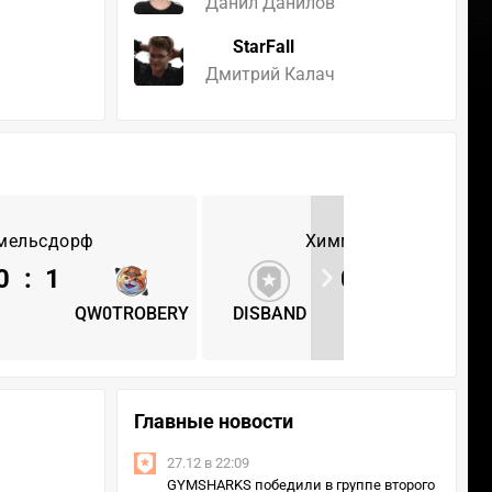
Данил Данилов
StarFall
Дмитрий Калач
мельсдорф
Химмельсдорф
0
:
1
0
:
1
QW0TROBERY
DISBAND
QW0TRO
Главные новости
27.12 в 22:09
GYMSHARKS победили в группе второго