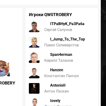
Игроки QW0TROBERY
ITPaBHyK_Pa3Pa6a
Сергей Сапунов
I_Jump_To_The_Top
Павел Селиверстов
Span4erman
Кирилл Таланов
Hanzen
Константин Панчук
ROBERY
AntonisII
Антон Ласкин
Iovely