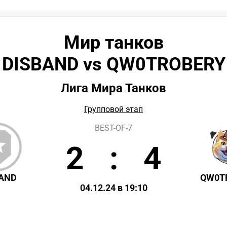
Мир танков
DISBAND vs QW0TROBERY
Лига Мира Танков
Групповой этап
BEST-OF-7
2
:
4
BAND
QW0T
04.12.24 в 19:10