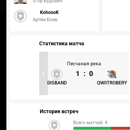
Егор Будович
KohosoK
Артём Боев
Статистика матча
Песчаная река
1
:
0
DISBAND
QW0TROBERY
История встреч
Всего матчей: 4