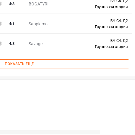
БЧ С4. Д2
4
:
3
BOGATYRI
Групповая стадия
БЧ С4. Д2
4
:
1
Sappiamo
Групповая стадия
БЧ С4. Д2
4
:
3
Savage
Групповая стадия
ПОКАЗАТЬ ЕЩЕ