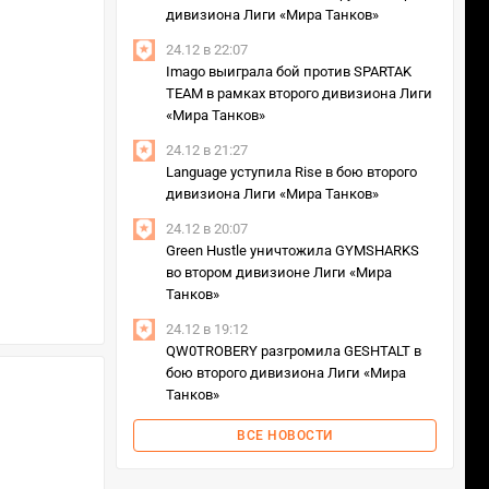
дивизиона Лиги «Мира Танков»
24.12 в 22:07
Imago выиграла бой против SPARTAK
TEAM в рамках второго дивизиона Лиги
«Мира Танков»
24.12 в 21:27
Language уступила Rise в бою второго
дивизиона Лиги «Мира Танков»
24.12 в 20:07
Green Hustle уничтожила GYMSHARKS
во втором дивизионе Лиги «Мира
Танков»
24.12 в 19:12
QW0TROBERY разгромила GESHTALT в
бою второго дивизиона Лиги «Мира
Танков»
ВСЕ НОВОСТИ