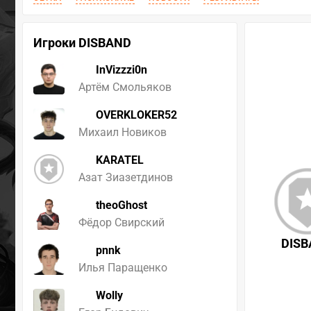
Игроки DISBAND
InVizzzi0n
Артём Смольяков
OVERKLOKER52
Михаил Новиков
KARATEL
Азат Зиазетдинов
theoGhost
Фёдор Свирский
DIS
pnnk
Илья Паращенко
Wolly