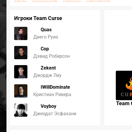
Игроки Team Curse
Quas
Диего Руиз
Cop
Дэвид Роберсон
Zekent
Джордж Лиу
IWillDominate
Кристиан Ривера
Team 
Voyboy
Джеодат Эсфахани