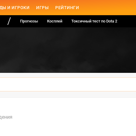
ДЫ И ИГРОКИ
ИГРЫ
РЕЙТИНГИ
Прогнозы
Косплей
Токсичный тест по Dota 2
дения