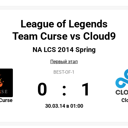
League of Legends
Team Curse vs Cloud9
NA LCS 2014 Spring
Первый этап
BEST-OF-1
0
:
1
Curse
Cl
30.03.14 в 01:00