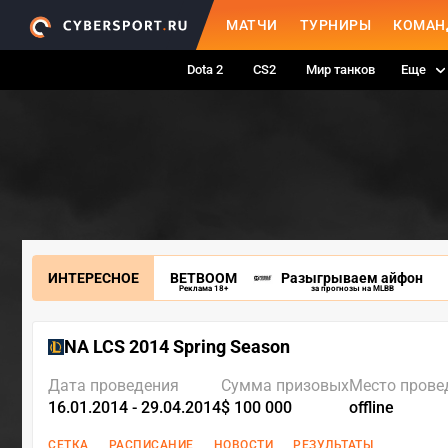
МАТЧИ
ТУРНИРЫ
КОМАН
Dota 2
CS2
Мир танков
Еще
ИНТЕРЕСНОЕ
BETBOOM
Разыгрываем айфон
Реклама 18+
за прогнозы на MLBB
NA LCS 2014 Spring Season
Дата проведения
Сумма призовых
Место прове
16.01.2014 - 29.04.2014
$ 100 000
offline
СЕТКА
РАСПИСАНИЕ
НОВОСТИ
РЕЗУЛЬТАТЫ