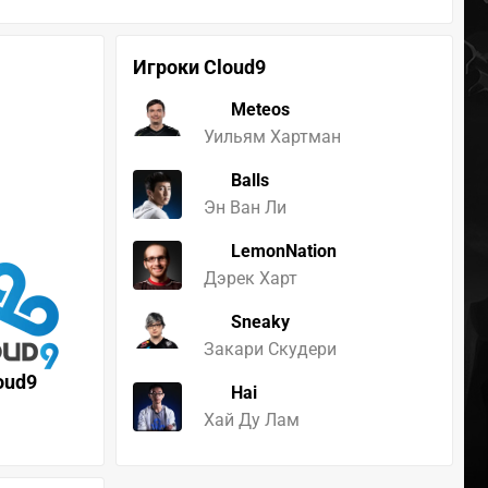
Игроки Cloud9
Meteos
Уильям Хартман
Balls
Эн Ван Ли
LemonNation
Дэрек Харт
Sneaky
Закари Скудери
oud9
Hai
Хай Ду Лам